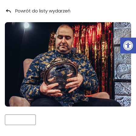
Powrót do listy wydarzeń
Przeskocz do treści
Ot