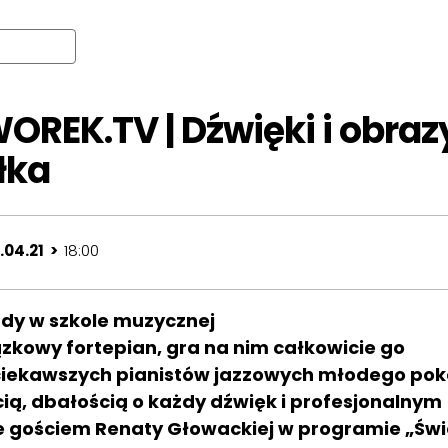
OREK.TV | Dźwięki i obraz
łka
.04.21 >
18:00
Gdy w szkole muzycznej
zkowy fortepian, gra na nim całkowicie go
jciekawszych pianistów jazzowych młodego pok
ią, dbałością o każdy dźwięk i profesjonalnym
e gościem Renaty Głowackiej w programie „Świ