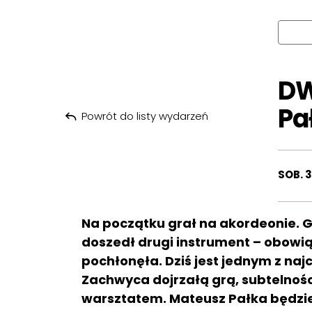
DW
Pa
Powrót do listy wydarzeń
SOB. 3
Na początku grał na akordeonie. 
doszedł drugi instrument – obowią
pochłonęła. Dziś jest jednym z na
Zachwyca dojrzałą grą, subtelnośc
warsztatem. Mateusz Pałka będzi