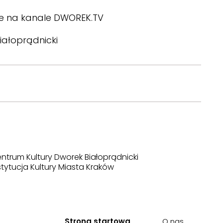
ie na kanale
DWOREK.TV
iałoprądnicki
ntrum Kultury Dworek Białoprądnicki
stytucja Kultury Miasta Kraków
Strona startowa
O nas