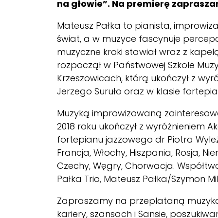
na głowie”. Na premierę zapraszam
Mateusz Pałka
to pianista, improwiza
świat, a w muzyce fascynuje percepcj
muzyczne kroki stawiał wraz z kape
rozpoczął w Państwowej Szkole Muzy
Krzeszowicach, którą ukończył z wyr
Jerzego Suruło oraz w klasie fortepia
Muzyką improwizowaną zainteresował 
2018 roku ukończył z wyróżnieniem 
fortepianu jazzowego dr Piotra Wyleż
Francja, Włochy, Hiszpania, Rosja, Nie
Czechy, Węgry, Chorwacja. Współtwor
Pałka Trio, Mateusz Pałka/Szymon M
Zapraszamy na przeplataną muzyk
kariery, szansach i Sansie, poszukiwa