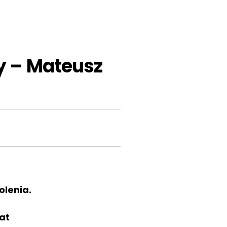
y – Mateusz
olenia.
at