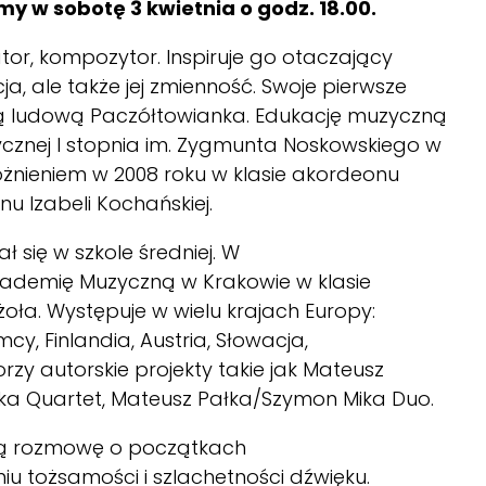
y w sobotę 3 kwietnia o godz. 18.00.
tor, kompozytor. Inspiruje go otaczający
a, ale także jej zmienność. Swoje pierwsze
lą ludową Paczółtowianka. Edukację muzyczną
cznej I stopnia im. Zygmunta Noskowskiego w
óżnieniem w 2008 roku w klasie akordeonu
nu Izabeli Kochańskiej.
się w szkole średniej. W
Akademię Muzyczną w Krakowie w klasie
oła. Występuje w wielu krajach Europy:
mcy, Finlandia, Austria, Słowacja,
zy autorskie projekty takie jak Mateusz
ika Quartet, Mateusz Pałka/Szymon Mika Duo.
ą rozmowę o początkach
niu tożsamości i szlachetności dźwięku.