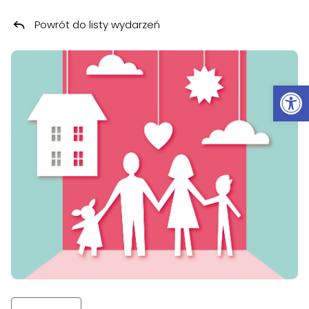
Powrót do listy wydarzeń
Przeskocz do treści
Ot