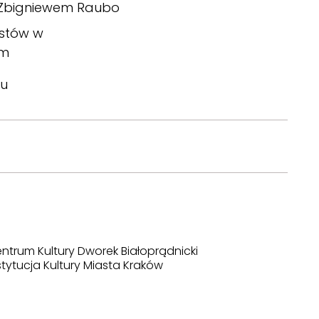
b. Zbigniewem Raubo
istów w
im
u
ntrum Kultury Dworek Białoprądnicki
stytucja Kultury Miasta Kraków