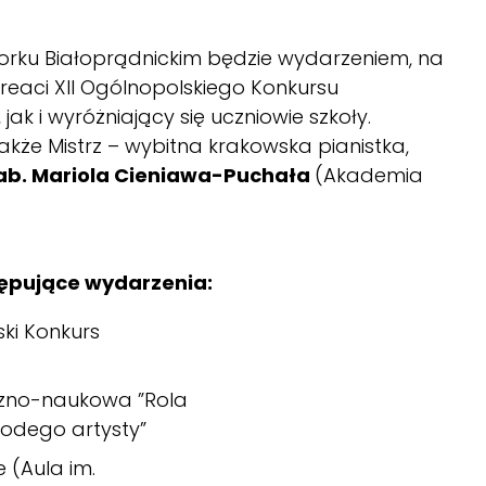
rku Białoprądnickim będzie wydarzeniem, na
reaci XII Ogólnopolskiego Konkursu
 jak i wyróżniający się uczniowie szkoły.
e Mistrz – wybitna krakowska pianistka,
hab. Mariola Cieniawa-Puchała
(Akademia
ępujące wydarzenia:
ski Konkurs
zno-naukowa ”Rola
łodego artysty”
 (Aula im.