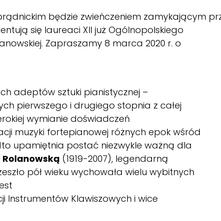
oprądnickim będzie zwieńczeniem zamykającym pr
tują się laureaci XII już Ogólnopolskiego
lanowskiej. Zapraszamy 8 marca 2020 r. o
ch adeptów sztuki pianistycznej –
ch pierwszego i drugiego stopnia z całej
zerokiej wymianie doświadczeń
cji muzyki fortepianowej różnych epok wśród
adto upamiętnia postać niezwykle ważną dla
ę Rolanowską
(1919-2007), legendarną
rzeszło pół wieku wychowała wielu wybitnych
est
cji Instrumentów Klawiszowych i wice