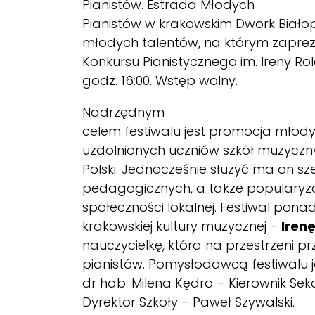
Pianistów. Estrada Młodych
Pianistów w krakowskim Dwork Biał
młodych talentów, na którym zaprezen
Konkursu Pianistycznego im. Ireny Ro
godz. 16:00. Wstęp wolny.
Nadrzędnym
celem festiwalu jest promocja młody
uzdolnionych uczniów szkół muzyczny
Polski. Jednocześnie służyć ma on s
pedagogicznych, a także popularyza
społeczności lokalnej. Festiwal pon
krakowskiej kultury muzycznej –
Iren
nauczycielkę, która na przestrzeni p
pianistów. Pomysłodawcą festiwalu j
dr hab. Milena Kędra – Kierownik Sek
Dyrektor Szkoły – Paweł Szywalski.