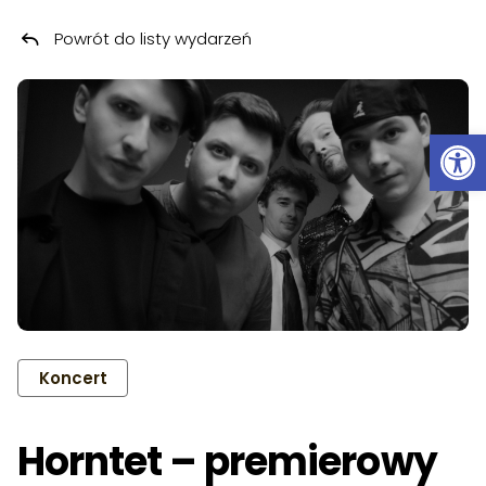
Powrót do listy wydarzeń
Przeskocz do treści
Ot
Koncert
Horntet – premierowy