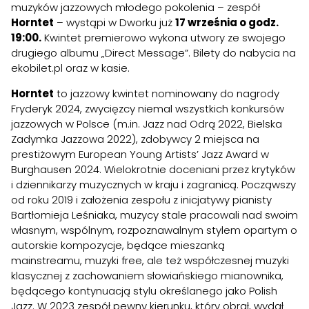
muzyków jazzowych młodego pokolenia – zespół
Horntet
– wystąpi w Dworku już
17 września o godz.
19:00.
Kwintet premierowo wykona utwory ze swojego
drugiego albumu „Direct Message”. Bilety do nabycia na
ekobilet.pl
oraz w kasie.
Horntet
to jazzowy kwintet nominowany do nagrody
Fryderyk 2024, zwycięzcy niemal wszystkich konkursów
jazzowych w Polsce (m.in. Jazz nad Odrą 2022, Bielska
Zadymka Jazzowa 2022), zdobywcy 2 miejsca na
prestiżowym European Young Artists’ Jazz Award w
Burghausen 2024. Wielokrotnie doceniani przez krytyków
i dziennikarzy muzycznych w kraju i zagranicą. Począwszy
od roku 2019 i założenia zespołu z inicjatywy pianisty
Bartłomieja Leśniaka, muzycy stale pracowali nad swoim
własnym, wspólnym, rozpoznawalnym stylem opartym o
autorskie kompozycje, będące mieszanką
mainstreamu, muzyki free, ale też współczesnej muzyki
klasycznej z zachowaniem słowiańskiego mianownika,
będącego kontynuacją stylu określanego jako Polish
Jazz. W 2023 zespół pewny kierunku, który obrał, wydał