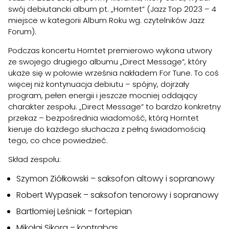
swój debiutancki album pt. „Horntet” (Jazz Top 2023 – 4
miejsce w kategorii Album Roku wg. czytelników Jazz
Forum).
Podczas koncertu Horntet premierowo wykona utwory
ze swojego drugiego albumu „Direct Message”, który
ukaże się w połowie września nakładem For Tune. To coś
więcej niż kontynuacja debiutu – spójny, dojrzały
program, pełen energii i jeszcze mocniej oddający
charakter zespołu. „Direct Message” to bardzo konkretny
przekaz – bezpośrednia wiadomość, którą Horntet
kieruje do każdego słuchacza z pełną świadomością
tego, co chce powiedzieć.
Skład zespołu:
Szymon Ziółkowski – saksofon altowy i sopranowy
Robert Wypasek – saksofon tenorowy i sopranowy
Bartłomiej Leśniak – fortepian
Mikołaj Sikora – kontrabas