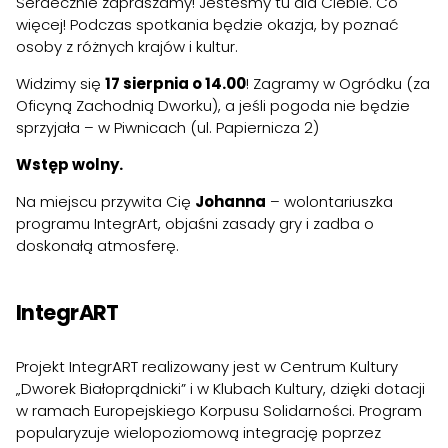
Serdecznie zapraszamy! Jesteśmy tu dla Ciebie. Co
więcej! Podczas spotkania będzie okazja, by poznać
osoby z różnych krajów i kultur.
Widzimy się
17 sierpnia o 14.00
! Zagramy w Ogródku (za
Oficyną Zachodnią Dworku), a jeśli pogoda nie będzie
sprzyjała – w Piwnicach (ul. Papiernicza 2)
Wstęp wolny.
Na miejscu przywita Cię
Johanna
– wolontariuszka
programu IntegrArt, objaśni zasady gry i zadba o
doskonałą atmosferę.
IntegrART
Projekt IntegrART realizowany jest w Centrum Kultury
„Dworek Białoprądnicki” i w Klubach Kultury, dzięki dotacji
w ramach Europejskiego Korpusu Solidarności. Program
popularyzuje wielopoziomową integrację poprzez