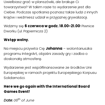
Uwielbiasz grać w planszówki, ale brakuje Ci
towarzystwa? W takim razie to wydarzenie jest dla
Ciebie. Podczas spotkania poznasz także ludzi z innych
krajów i weźmiesz udział w przyjaznej grywalizacji.
Widzimy się
6 czerwca w godz. 18.00-21.00
! Piwnice
Dworku (ul. Papiernicza 2)
Wstęp wolny.
Na miejscu przywita Cię
Johanna
– wolontariuszka
programu IntegrArt, objaśni zasady gry i zadba o
doskonałą atmosferę.
Wydarzenie jest współfinansowane ze środków Unii
Europejskiej w ramach projektu Europejskiego Korpusu
Solidarności.
Here we go again with the International Board
Games Event!
th
Date:
06
of June