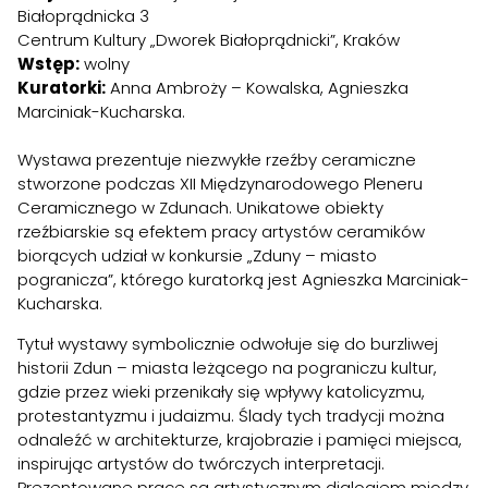
Białoprądnicka 3
Centrum Kultury „Dworek Białoprądnicki”, Kraków
Wstęp:
wolny
Kuratorki:
Anna Ambroży – Kowalska, Agnieszka
Marciniak-Kucharska.
Wystawa prezentuje niezwykłe rzeźby ceramiczne
stworzone podczas XII Międzynarodowego Pleneru
Ceramicznego w Zdunach. Unikatowe obiekty
rzeźbiarskie są efektem pracy artystów ceramików
biorących udział w konkursie „Zduny – miasto
pogranicza”, którego kuratorką jest Agnieszka Marciniak-
Kucharska.
Tytuł wystawy symbolicznie odwołuje się do burzliwej
historii Zdun – miasta leżącego na pograniczu kultur,
gdzie przez wieki przenikały się wpływy katolicyzmu,
protestantyzmu i judaizmu. Ślady tych tradycji można
odnaleźć w architekturze, krajobrazie i pamięci miejsca,
inspirując artystów do twórczych interpretacji.
Prezentowane prace są artystycznym dialogiem między