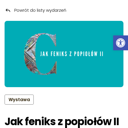
Powrót do listy wydarzeń
Przeskocz do treści
Ot
Wystawa
Jak feniks z popiołów II