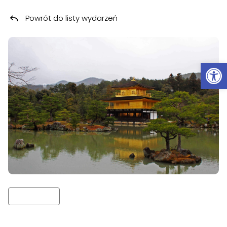
Powrót do listy wydarzeń
Przeskocz do treści
Ot