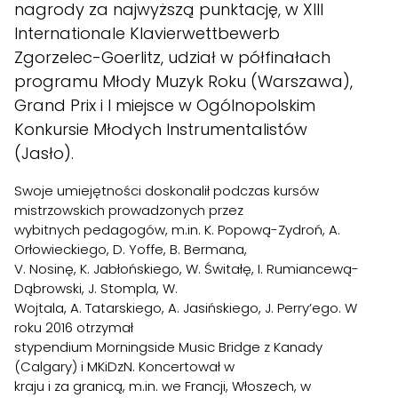
nagrody za najwyższą punktację, w XIII
Internationale Klavierwettbewerb
Zgorzelec-Goerlitz, udział w półfinałach
programu Młody Muzyk Roku (Warszawa),
Grand Prix i I miejsce w Ogólnopolskim
Konkursie Młodych Instrumentalistów
(Jasło).
Swoje umiejętności doskonalił podczas kursów
mistrzowskich prowadzonych przez
wybitnych pedagogów, m.in. K. Popową-Zydroń, A.
Orłowieckiego, D. Yoffe, B. Bermana,
V. Nosinę, K. Jabłońskiego, W. Świtałę, I. Rumiancewą-
Dąbrowski, J. Stompla, W.
Wojtala, A. Tatarskiego, A. Jasińskiego, J. Perry’ego. W
roku 2016 otrzymał
stypendium Morningside Music Bridge z Kanady
(Calgary) i MKiDzN. Koncertował w
kraju i za granicą, m.in. we Francji, Włoszech, w