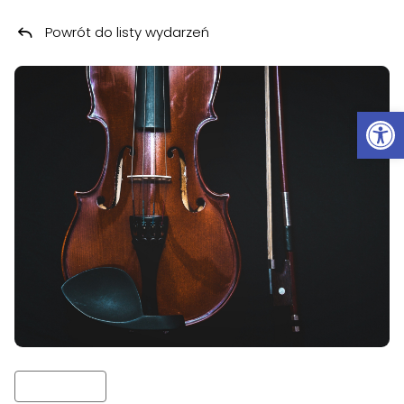
Powrót do listy wydarzeń
Przeskocz do treści
Ot