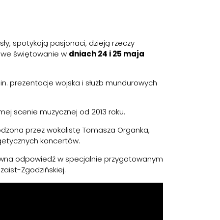
ły, spotykają pasjonaci, dzieją rzeczy
iowe świętowanie w
dniach 24 i 25 maja
in. prezentacje wojska i służb mundurowych
mej scenie muzycznej od 2013 roku.
wodzona przez wokalistę Tomasza Organka,
ergetycznych koncertów.
wna odpowiedź w specjalnie przygotowanym
zaist-Zgodzińskiej.