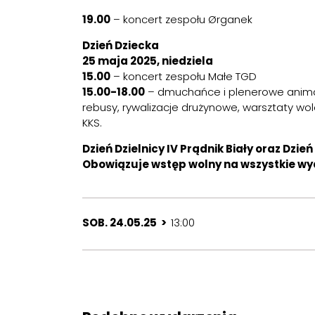
19.00
– koncert zespołu
Ørganek
Dzień Dziecka
25 maja 2025, niedziela
15.00
– koncert zespołu
Małe TGD
15.00-18.00
– dmuchańce i plenerowe animac
rebusy, rywalizacje drużynowe, warsztaty wol
KKS.
Dzień Dzielnicy IV Prądnik Biały oraz Dzi
Obowiązuje wstęp wolny na wszystkie wy
SOB. 24.05.25 >
13:00