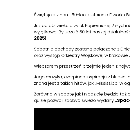
Świętujcie z nami 50-lecie istnienia Dworku Bia
Już od pół wieku przy ul. Papierniczej 2 słyc
wyjątkowe. By uczcić 50 lat naszej działal
2025!
Sobotnie obchody zostaną połączone z Dniem 
oraz występ Orkiestry Wojskowej w Krakowie .
Wieczorem przestrzeń przejmie jeden z najwa
Jego muzyka, czerpiąca inspiracje z bluesa,
znana jest z takich hitów, jak „Mississippi w 
Zarówno w sobotę jak i niedzielę będzie też 
quizie pozwoli zdobyć świeżo wydany
„Space