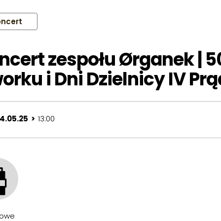
ncert
ncert zespołu Ørganek | 5
orku i Dni Dzielnicy IV Prą
24.05.25 >
13:00
owe