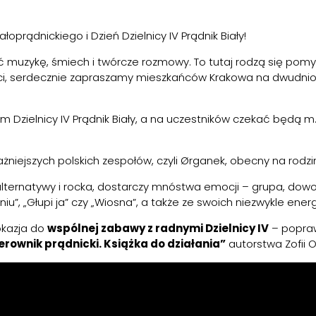
łoprądnickiego i Dzień Dzielnicy IV Prądnik Biały!
hać muzykę, śmiech i twórcze rozmowy. To tutaj rodzą się pomys
ności, serdecznie zapraszamy mieszkańców Krakowa na dwudn
Dzielnicy IV Prądnik Biały, a na uczestników czekać będą m.
żniejszych polskich zespołów, czyli Ørganek, obecny na rodzi
 alternatywy i rocka, dostarczy mnóstwa emocji – grupa, do
ogniu”, „Głupi ja” czy „Wiosna”, a także ze swoich niezwykle en
okazja do
wspólnej zabawy z radnymi Dzielnicy IV
– popra
rownik prądnicki. Książka do działania”
autorstwa Zofii O