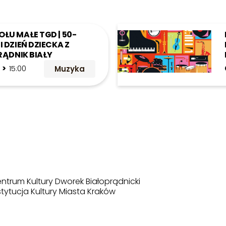
ŁU MAŁE TGD | 50-
I DZIEŃ DZIECKA Z
PRĄDNIK BIAŁY
5 >
15:00
Muzyka
ntrum Kultury Dworek Białoprądnicki
stytucja Kultury Miasta Kraków