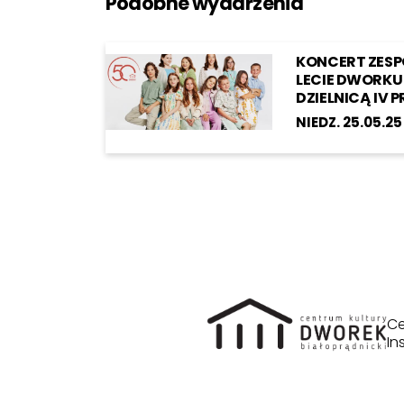
Podobne wydarzenia
KONCERT ZESPO
LECIE DWORKU 
DZIELNICĄ IV 
NIEDZ. 25.05.2
Ce
In