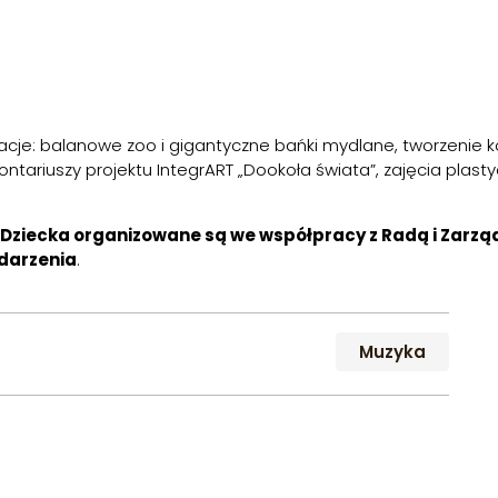
je: balanowe zoo i gigantyczne bańki mydlane, tworzenie k
ontariuszy projektu IntegrART „Dookoła świata”, zajęcia plast
eń Dziecka organizowane są we współpracy z Radą i Zarząd
darzenia
.
Muzyka