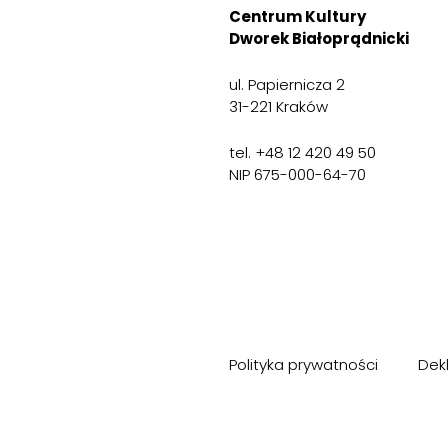
Centrum Kultury
Dworek Białoprądnicki
ul. Papiernicza 2
31-221 Kraków
tel. +48 12 420 49 50
NIP 675-000-64-70
Polityka prywatności
Dek