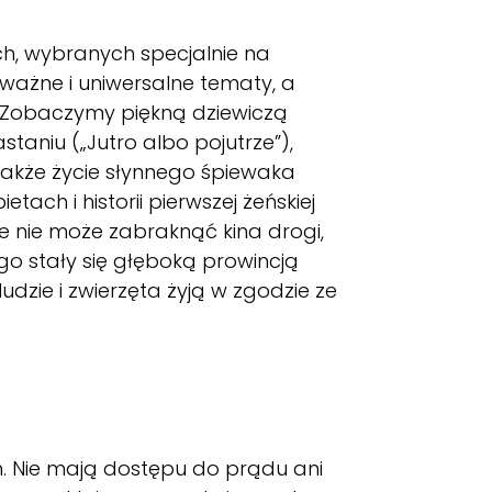
, wybranych specjalnie na
ważne i uniwersalne tematy, a
zór. Zobaczymy piękną dziewiczą
staniu („Jutro albo pojutrze”),
także życie słynnego śpiewaka
ach i historii pierwszej żeńskiej
e nie może zabraknąć kina drogi,
go stały się głęboką prowincją
dzie i zwierzęta żyją w zgodzie ze
. Nie mają dostępu do prądu ani