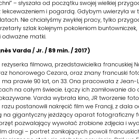
hni” – słyszała od początku swojej wielkiej przyg
z lekceważeniem i pogardą. Gdybym uwierzyła w to,
tach. Nie chciałyśmy zwykłej pracy, tylko przygody
przetarły szlak kolejnym pokoleniom buntowniczek
 i odważne matki.
nès Varda
/
Jr. / 89 min. / 2017)
reżyserka filmowa, przedstawicielka francuskiej 
az honorowego Cezara, oraz znany francuski fotogr
na ma prawie 90 lat, on 33. Ona pracowała z Jea
cach na całym świecie. Łączy ich zamiłowanie do
okazywane. Varda wybrała kino, JR tworzenie foto
d razu postanowili nakręcić film we Francji, z dala o
ną na gigantyczny jeżdżący aparat fotograficzny f
przęt pozwalający wywołać zrobione zdjęcia i wyd
 drogi – portret zanikających powoli francuskich 