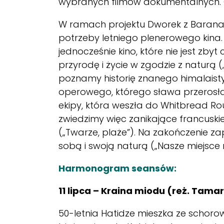
wybranych filmów dokumentalnych. Ob
W ramach projektu Dworek z Barana
potrzeby letniego plenerowego kina.
jednocześnie kino, które nie jest zbyt
przyrodę i życie w zgodzie z naturą (
poznamy historię znanego himalaisty
operowego, którego sława przerosła gw
ekipy, która weszła do Whitbread Ro
zwiedzimy więc zanikające francuskie
(„Twarze, plaże”). Na zakończenie za
sobą i swoją naturą („Nasze miejsce n
Harmonogram seansów:
11 lipca –
Kraina miodu (reż. Tamar
50-letnia Hatidze mieszka ze schor