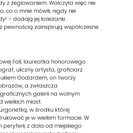
ody z żeglowaniem. Walczyła więc nie
 co o mnie mówili, nigdy nie
! – dodają jej koleżanki.
, z pewnością zainspirują współczesne
Nowej Fali, laureatka honorowego
af, uliczny artysta, graficiarz
n-Lukiem Godardem, on tworzy
 obrazów, a zwłaszcza
graficznych galerii na wolnym
d wielkich miast.
urgonetką, w środku której
rukować je w wielkim formacie. W
peryferii, z dala od miejskiego