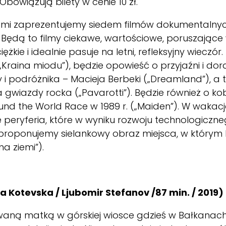
owiązują bilety w cenie 10 zł.
mi zaprezentujemy siedem filmów dokumentalnych
 Będą to filmy ciekawe, wartościowe, poruszające 
 ciężkie i idealnie pasuje na letni, refleksyjny wiec
„Kraina miodu”), będzie opowieść o przyjaźni i dora
 i podróżnika – Macieja Berbeki („Dreamland”), a 
iazdy rocka („Pavarotti”). Będzie również o kobiet
und the World Race w 1989 r. („Maiden”). W wakacj
 peryferia, które w wyniku rozwoju technologiczne
proponujemy sielankowy obraz miejsca, w którym lu
a ziemi”).
a Kotevska /
Ljubomir Stefanov /87 min. /
2019
)
owaną matką w górskiej wiosce gdzieś w Bałkanach