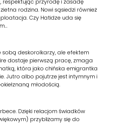
ł, respektując przyrodę i zasadę
ietna rodzina. Nowi sąsiedzi również
loatacja. Czy Hatidze uda się
em…
e sobą deskorolkarzy, ale efektem
Keire dostaje pierwszą pracę, zmaga
matką, która jako chińska emigrantka
Jutro albo pojutrze jest intymnym i
eokiełznaną młodością.
rbece. Dzięki relacjom świadków
więkowym) przybliżamy się do