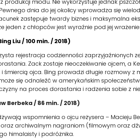
 z produkcji miodu. Nie wykorzystuje jednak pszczó
Pewnego dnia do jej okolicy wprowadza się wielodz
acunek zastępuje twardy biznes i maksymalna eksp
 że jeden z chłopców jest wyraźnie pod jej wrażeni
ing Liu / 100 min. / 2018)
zysta rejestracja codzienności zaprzyjaźnionych z
orastania. Zack zostaje nieoczekiwanie ojcem, a 
i śmiercią ojca. Bing prowadzi długie rozmowy z 
że się odnaleźć w amerykańskim społeczeństwie. 
yzny na proces dorastania i radzenia sobie z ni
aw Berbeka / 86 min. /
2018
)
żywają wspomnienia o ojcu reżysera – Macieju Be
 oraz archiwalnym nagraniom (filmowym oraz dź
o himalaisty i podróżnika.