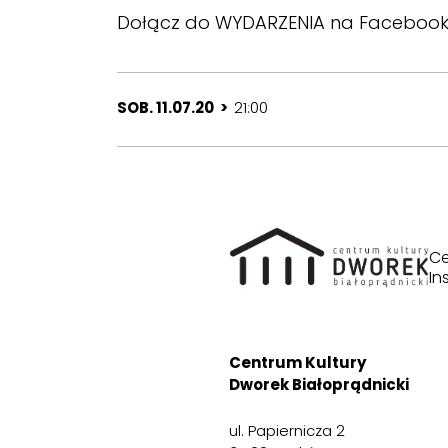
Dołącz do
WYDARZENIA
na Facebooku 
SOB. 11.07.20 >
21:00
Ce
In
Centrum Kultury
Dworek Białoprądnicki
ul. Papiernicza 2