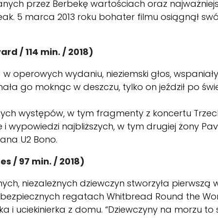
anych przez Berbekę wartościach oraz najważniej
k. 5 marca 2013 roku bohater filmu osiągnął swój
rd / 114 min. / 2018)
w operowych wydaniu, nieziemski głos, wspaniały 
chała go moknąc w deszczu, tylko on jeździł po ś
ych występów, w tym fragmenty z koncertu Trzec
i wypowiedzi najbliższych, w tym drugiej żony Pava
mana U2 Bono.
s / 97 min. / 2018)
ch, niezależnych dziewczyn stworzyła pierwszą w 
iebezpiecznych regatach Whitbread Round the Wor
a i uciekinierka z domu. “Dziewczyny na morzu to