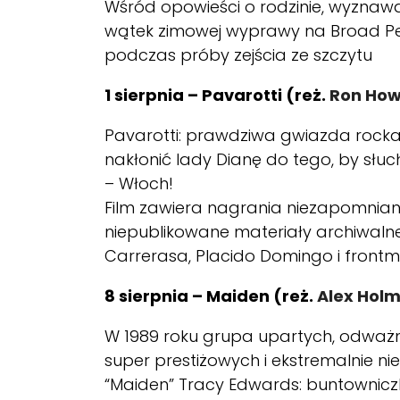
Wśród opowieści o rodzinie, wyznaw
wątek zimowej wyprawy na Broad Pea
podczas próby zejścia ze szczytu
1 sierpnia – Pavarotti (reż.
Ron Howa
Pavarotti: prawdziwa gwiazda rocka 
nakłonić lady Dianę do tego, by słu
– Włoch!
Film zawiera nagrania niezapomnian
niepublikowane materiały archiwalne 
Carrerasa, Placido Domingo i front
8 sierpnia – Maiden (reż
.
Alex Holme
W 1989 roku grupa upartych, odważny
super prestiżowych i ekstremalnie n
“Maiden” Tracy Edwards: buntowniczk