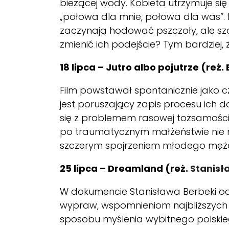
bieżącej wody. Kobieta utrzymuje się
„połowa dla mnie, połowa dla was”. 
zaczynają hodować pszczoły, ale sz
zmienić ich podejście? Tym bardziej,
18 lipca – Jutro albo pojutrze (reż. B
Film powstawał spontanicznie jako c
jest poruszający zapis procesu ich d
się z problemem rasowej tożsamości 
po traumatycznym małżeństwie nie mo
szczerym spojrzeniem młodego mężcz
25 lipca – Dreamland (reż.
Stanisł
W dokumencie Stanisława Berbeki od
wypraw, wspomnieniom najbliższych
sposobu myślenia wybitnego polskieg