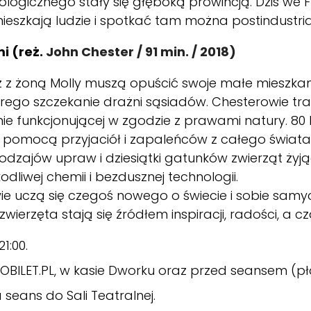
ologicznego stały się głęboką prowincją. Dziś we Fra
mieszkają ludzie i spotkać tam można postindustria
i (reż.
J
ohn Chester / 91 min. / 2018)
 z żoną Molly muszą opuścić swoje małe mieszkan
go szczekanie drażni sąsiadów. Chesterowie trak
ie funkcjonującej w zgodzie z prawami natury. 80 h
pomocą przyjaciół i zapaleńców z całego świata, J
 rodzajów upraw i dziesiątki gatunków zwierząt żyj
odliwej chemii i bezdusznej technologii.
 uczą się czegoś nowego o świecie i sobie samych
 zwierzęta stają się źródłem inspiracji, radości, a 
1:00.
OBILET.PL
, w kasie Dworku oraz przed seansem (p
eans do Sali Teatralnej.