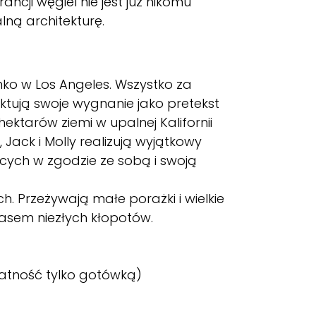
ncji węgiel nie jest już nikomu
lną architekturę.
ko w Los Angeles. Wszystko za
tują swoje wygnanie jako pretekst
ektarów ziemi w upalnej Kalifornii
ack i Molly realizują wyjątkowy
ących w zgodzie ze sobą i swoją
. Przeżywają małe porażki i wielkie
czasem niezłych kłopotów.
łatność tylko gotówką)