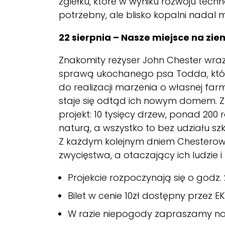
zgiełku, które w wyniku rozwoju techn
potrzebny, ale blisko kopalni nadal 
22 sierpnia – Nasze miejsce na ziem
Znakomity reżyser John Chester wraz
sprawą ukochanego psa Todda, które
do realizacji marzenia o własnej farm
staje się odtąd ich nowym domem. Z 
projekt: 10 tysięcy drzew, ponad 200
naturą, a wszystko to bez udziału szk
Z każdym kolejnym dniem Chesterowie
zwycięstwa, a otaczający ich ludzie i
Projekcie rozpoczynają się o godz. 2
Bilet w cenie 10zł dostępny przez
EK
W razie niepogody zapraszamy na s