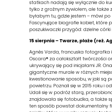
statkach nadają się wyłącznie do kuc
tylko z groźnym żywiołem, ale także 
byłabym tu, gdzie jestem – mówi po la
Fascynujące biografie kobiet, które 
poszukiwaczki przygód: dzielne córki
15 sierpnia – Twarze, plaże (reż.
Ag
Agnès Varda, francuska fotografka i 
Oscara® za całokształt twórczości or
ukrywający się pod inicjałami JR. O
gigantyczne murale w różnych miejs
kwestionowanie sposobu, w jaki są p
powietrzu. Poznali się w 2015 roku i o
Udali się w podróż starą, przerobio
znajdowała się fotobudka, a także s
ten sposób powstał dokumentalny film