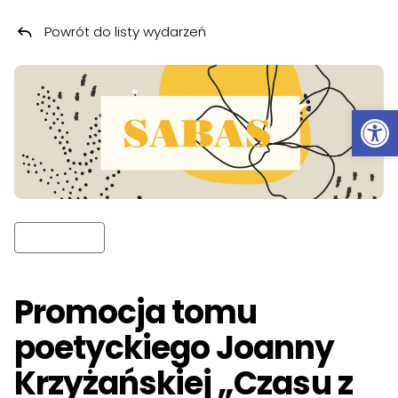
Powrót do listy wydarzeń
Przeskocz do treści
Ot
Promocja tomu
poetyckiego Joanny
Krzyżańskiej „Czasu z