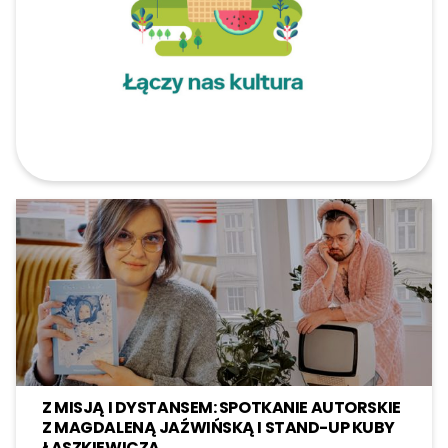
Z MISJĄ I DYSTANSEM: SPOTKANIE AUTORSKIE
Z MAGDALENĄ JAŹWIŃSKĄ I STAND-UP KUBY
ŁASZKIEWICZA