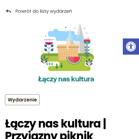
Powrót do listy wydarzeń
Przeskocz do treści
Ot
Wydarzenie
Łączy nas kultura |
Przyjazny piknik