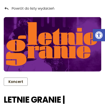
Powrót do listy wydarzeń
Przeskocz do treści
Ot
Koncert
LETNIE GRANIE |