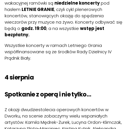
wakacyjnej ramówki są
niedzielne koncerty
pod
hasłem
LETNIE GRANIE
, czyli cykl plenerowych
koncertów, stanowiących okazję do spędzenia
wieczorów przy muzyce na żywo. Koncerty odbywać się
będą o
godz. 19:00
, a na wszystkie
wstęp jest
bezpłatny.
Wszystkie koncerty w ramach Letniego Grania
współfinansowane są ze środków Rady Dzielnicy IV
Prądnik Biały.
4 sierpnia
Spotkanie z operą i nie tylko…
Z okazji dwudziestolecia operowych koncertów w
Dworku, na scenie zobaczymy wielu wspaniałych
artystów: Kamila Mędrek-Żurek, Lucyna Ordon-Klimczak,
Katarzyna Słota-Marciniec, Kristina Kutnik, Aleksandra