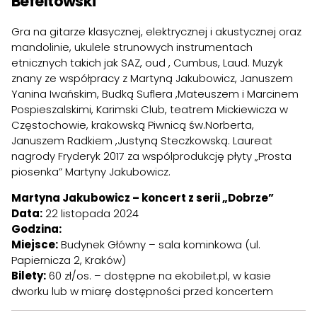
Befeltowski
Gra na gitarze klasycznej, elektrycznej i akustycznej oraz
mandolinie, ukulele strunowych instrumentach
etnicznych takich jak SAZ, oud , Cumbus, Laud. Muzyk
znany ze współpracy z Martyną Jakubowicz, Januszem
Yanina Iwańskim, Budką Suflera ,Mateuszem i Marcinem
Pospieszalskimi, Karimski Club, teatrem Mickiewicza w
Częstochowie, krakowską Piwnicą św.Norberta,
Januszem Radkiem ,Justyną Steczkowską. Laureat
nagrody Fryderyk 2017 za wspólprodukcję płyty „Prosta
piosenka” Martyny Jakubowicz.
Martyna Jakubowicz – koncert z serii „Dobrze”
Data:
22 listopada 2024
Godzina:
Miejsce:
Budynek Główny – sala kominkowa (ul.
Papiernicza 2, Kraków)
Bilety:
60 zł/os. – dostępne na
ekobilet.pl
, w kasie
dworku lub w miarę dostępności przed koncertem