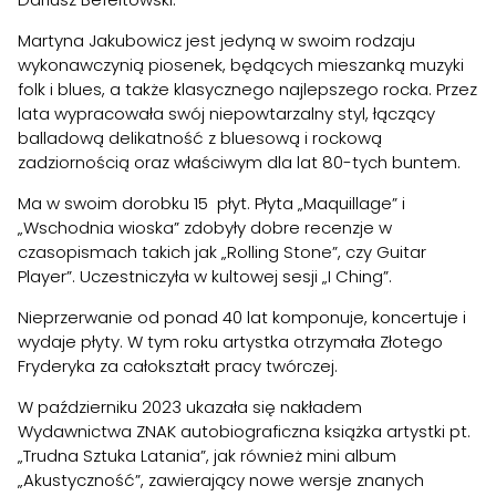
Martyna Jakubowicz jest jedyną w swoim rodzaju
wykonawczynią piosenek, będących mieszanką muzyki
folk i blues, a także klasycznego najlepszego rocka. Przez
lata wypracowała swój niepowtarzalny styl, łączący
balladową delikatność z bluesową i rockową
zadziornością oraz właściwym dla lat 80-tych buntem.
Ma w swoim dorobku 15 płyt. Płyta „Maquillage” i
„Wschodnia wioska” zdobyły dobre recenzje w
czasopismach takich jak „Rolling Stone”, czy Guitar
Player”. Uczestniczyła w kultowej sesji „I Ching”.
Nieprzerwanie od ponad 40 lat komponuje, koncertuje i
wydaje płyty. W tym roku artystka otrzymała Złotego
Fryderyka za całokształt pracy twórczej.
W październiku 2023 ukazała się nakładem
Wydawnictwa ZNAK autobiograficzna książka artystki pt.
„Trudna Sztuka Latania”, jak również mini album
„Akustyczność”, zawierający nowe wersje znanych