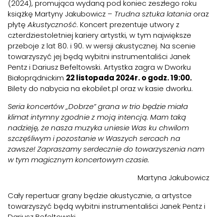
(2024), promująca wydaną pod koniec zeszłego roku
książkę Martyny Jakubowicz –
Trudna sztuka latania
oraz
płytę
Akustyczność
. Koncert prezentuje utwory z
czterdziestoletniej kariery artystki, w tym największe
przeboje z lat 80. i 90. w wersji akustycznej. Na scenie
towarzyszyć jej będą wybitni instrumentaliści Janek
Pentz i Dariusz Befeltowski. Artystka zagra w Dworku
Białoprądnickim
22 listopada 2024r. o godz. 19:00.
Bilety do nabycia na
ekobilet.pl
oraz w kasie dworku.
Seria koncertów „Dobrze” grana w trio będzie miała
klimat intymny zgodnie z moją intencją. Mam taką
nadzieję, że nasza muzyka uniesie Was ku chwilom
szczęśliwym i pozostanie w Waszych sercach na
zawsze! Zapraszamy serdecznie do towarzyszenia nam
w tym magicznym koncertowym czasie.
Martyna Jakubowicz
Cały repertuar grany będzie akustycznie, a artystce
towarzyszyć będą wybitni instrumentaliści Janek Pentz i
Dariusz Befeltowski.