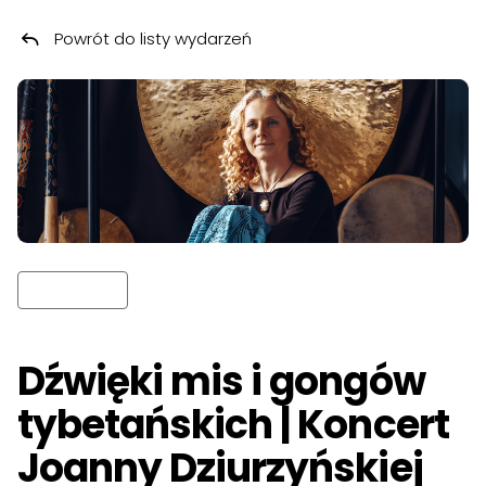
Powrót do listy wydarzeń
Przeskocz do treści
Dźwięki mis i gongów
tybetańskich | Koncert
Joanny Dziurzyńskiej