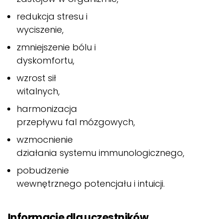
redukcja stresu i
wyciszenie,
zmniejszenie bólu i
dyskomfortu,
wzrost sił
witalnych,
harmonizacja
przepływu fal mózgowych,
wzmocnienie
działania systemu immunologicznego,
pobudzenie
wewnętrznego potencjału i intuicji.
Informacje dla uczestników