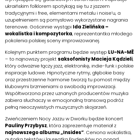
ukraińskim folklorem spotykają się tu z jazzem
tradycyjnymi i free, elementami metalu i noise’u, a
uzupełnieniem są pomysłowo wykorzystane nagrania
terenowe. Gościnnie wystąpi
Ida Zielińska –
wokalistka i kompozytorka
, reprezentantka młodego
pokolenia polskiej sceny improwizowanej.
Kolejnym punktem programu będzie występ
LU-NA-MË
– to najnowszy projekt
saksofonisty Macieja Kądzieli
,
który odważnie łączy jazz, elektronikę, indie-funk i polskie
inspiracje ludowe. Hipnotyczne rytmy, głębokie basy
oraz przestrzenne harmonie tworzą tu pomost między
klubowymi brzmieniami a swobodą improwizacji.
Współtworzona przez uznanych producentów muzyka
zabiera słuchaczy w emocjonalną transową podróż
pełną nieoczywistych muzycznych skojarzeń.
Zwieńczeniem Nocy Jazzu w Dworku będzie koncert
Pauliny Przybysz
, która zaprezentuje materiał z
najnowszego albumu „Insides”
. Ceniona wokalistka,
autorka tekstów i laureatka Fryderyków po ponad