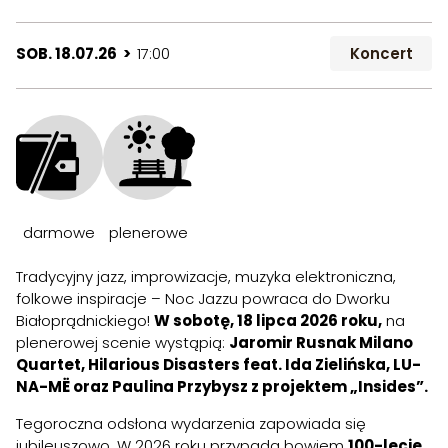
SOB. 18.07.26 >
17:00
Koncert
darmowe
plenerowe
Tradycyjny jazz, improwizacje, muzyka elektroniczna,
folkowe inspiracje – Noc Jazzu powraca do Dworku
Białoprądnickiego!
W sobotę, 18 lipca 2026 roku,
na
plenerowej scenie wystąpią:
Jaromir Rusnak Milano
Quartet, Hilarious Disasters feat. Ida Zielińska, LU-
NA-MË oraz Paulina Przybysz z projektem „Insides”.
Tegoroczna odsłona wydarzenia zapowiada się
jubileuszowo. W 2026 roku przypada bowiem
100-lecie