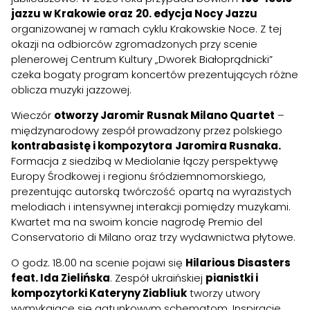
jazzu w Krakowie oraz
20. edycja Nocy Jazzu
organizowanej w ramach cyklu Krakowskie Noce. Z tej
okazji na odbiorców zgromadzonych przy scenie
plenerowej Centrum Kultury „Dworek Białoprądnicki”
czeka bogaty program koncertów prezentujących różne
oblicza muzyki jazzowej.
Wieczór
otworzy Jaromir Rusnak Milano Quartet
–
międzynarodowy zespół prowadzony przez polskiego
kontrabasistę i kompozytora
Jaromira Rusnaka.
Formacja z siedzibą w Mediolanie łączy perspektywę
Europy Środkowej i regionu śródziemnomorskiego,
prezentując autorską twórczość opartą na wyrazistych
melodiach i intensywnej interakcji pomiędzy muzykami.
Kwartet ma na swoim koncie nagrodę Premio del
Conservatorio di Milano oraz trzy wydawnictwa płytowe.
O godz. 18.00 na scenie pojawi się
Hilarious Disasters
feat. Ida Zielińska
. Zespół ukraińskiej
pianistki i
kompozytorki Kateryny Ziabliuk
tworzy utwory
wymykające się gatunkowym schematom. Inspiracje