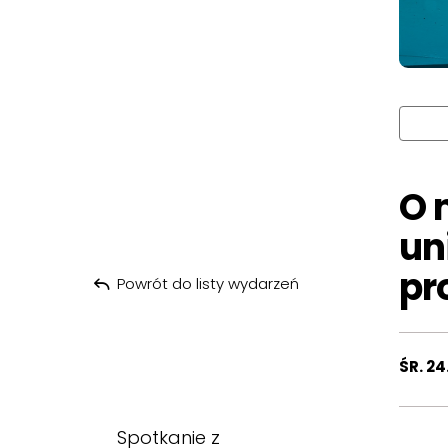
O 
un
pr
Powrót do listy wydarzeń
ŚR. 24
Spotkanie z