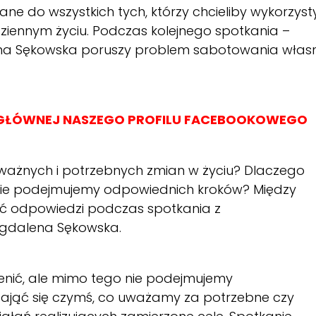
ne do wszystkich tych, którzy chcieliby wykorzys
iennym życiu. Podczas kolejnego spotkania –
ena Sękowska poruszy problem sabotowania włas
E GŁÓWNEJ NASZEGO PROFILU FACEBOOKOWEGO
ważnych i potrzebnych zmian w życiu? Dlaczego
 nie podejmujemy odpowiednich kroków? Między
ać odpowiedzi podczas spotkania z
agdalena Sękowska.
ienić, ale mimo tego nie podejmujemy
zająć się czymś, co uważamy za potrzebne czy