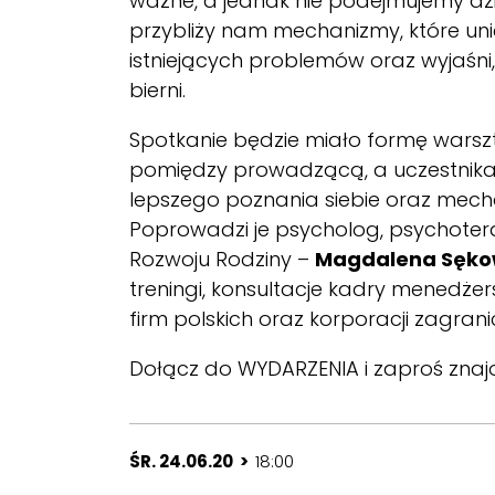
ważne, a jednak nie podejmujemy dzi
przybliży nam mechanizmy, które uni
istniejących problemów oraz wyjaśn
bierni.
Spotkanie będzie miało formę warsz
pomiędzy prowadzącą, a uczestnika
lepszego poznania siebie oraz mech
Poprowadzi je psycholog, psychoter
Rozwoju Rodziny –
Magdalena Sęko
treningi, konsultacje kadry menedże
firm polskich oraz korporacji zagrani
Dołącz do
WYDARZENIA
i zaproś zna
ŚR. 24.06.20 >
18:00