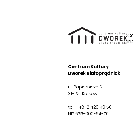
Ce
In
Centrum Kultury
Dworek Białoprądnicki
ul. Papiernicza 2
31-221 Kraków
tel. +48 12 420 49 50
NIP 675-000-64-70