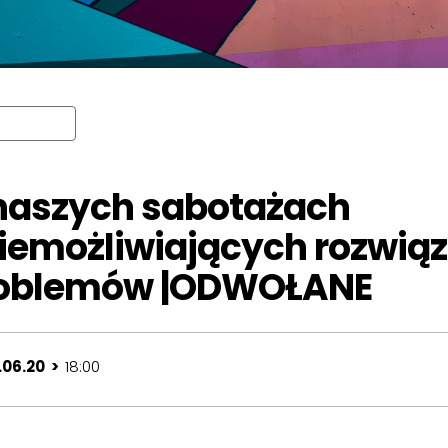
naszych sabotażach
iemożliwiających rozwią
oblemów |ODWOŁANE
.06.20 >
18:00