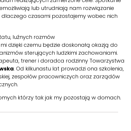
ałań realizujących zamierzone cele. Spotkanie
emożliwiają lub utrudniają nam rozwiązanie
i, dlaczego czasami pozostajemy wobec nich
tatu, luźnych rozmów
mi dzięki czemu będzie doskonałą okazją do
anizmów sterujących ludzkimi zachowaniami.
apeuta, trener i doradca rodzinny Towarzystwa
wska
. Od kilkunastu lat prowadzi ona szkolenia,
rskiej, zespołów pracowniczych oraz zarządów
cznych.
jomych którzy tak jak my pozostają w domach.