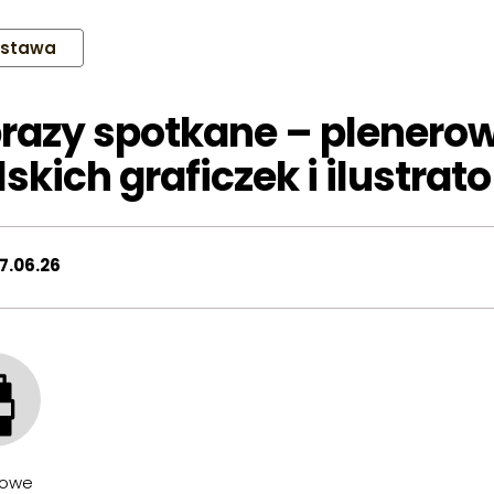
stawa
razy spotkane – plenero
lskich graficzek i ilustrat
7.06.26
owe