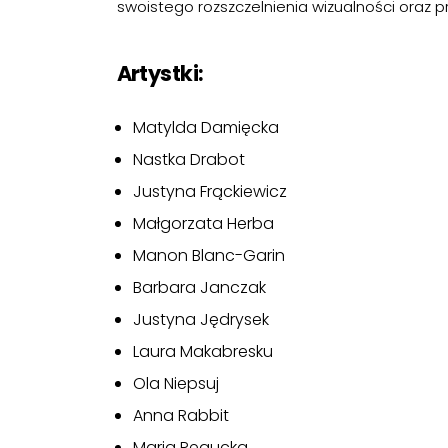
swoistego rozszczelnienia wizualności oraz p
Artystki:
Matylda Damięcka
Nastka Drabot
Justyna Frąckiewicz
Małgorzata Herba
Manon Blanc-Garin
Barbara Janczak
Justyna Jędrysek
Laura Makabresku
Ola Niepsuj
Anna Rabbit
Maria Regucka