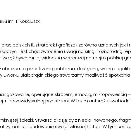
u im. T. Kościuszki,
rac polskich ilustratorek i graficzek zarówno uznanych jak i
spozycji jest chęć zwrócenia uwagi na silną i różnorodną rep
iąż bywa mniej widoczna w szerszej narracji o polskiej grafice
 obrazem a przestrzenią publiczną, dostępną, wolną i egalitar
ury Dworku Białoprądnickiego stwarzamy możliwość spotkania
zaangażowane, operujące skrótem, emocją, mikropowieścią – t
j, nieprzewidywalnej przestrzeni. W takim anturażu swobodn
 zamkniętej ścieżki. Stwarza okazję by z niepla-nowanego, 
rzymanie i zbudowanie swojej własnej historii. W tym sensie