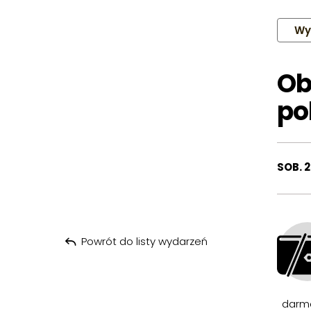
Wy
Ob
po
SOB. 2
Powrót do listy wydarzeń
darm