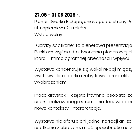
27.06 – 31.08 2026 r.
Plener Dworku Białoprądnickiego od strony Park
ul. Papiernicza 2, Kraków
Wstęp wolny
„Obrazy spotkane” to plenerowa prezentacja p
Punktem wyjścia do stworzenia plenerowej ek
która – mimo ogromnej obecności i wpływu – wc
Wystawa koncentruje się wokół relacji między
wystawy blisko parku i zabytkowej architekt
wyobrażeniem.
Prace artystek – często intymne, osobiste, 
spersonalizowanego strumienia, lecz wspólne
nowe konteksty i interpretacje.
Wystawa nie oferuje ani jednej narracji ani
spotkania z obrazem, mieć sposobność na zat