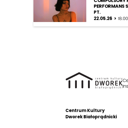
COMPULSORY H
PERFORMANS S
PT.
22.05.26 >
18:0
Ce
In
Centrum Kultury
Dworek Białoprądnicki