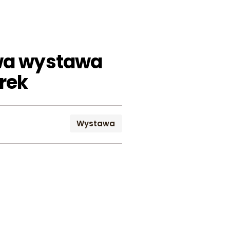
wa wystawa
orek
Wystawa