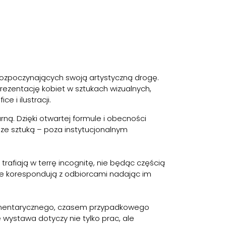
 rozpoczynających swoją artystyczną drogę.
rezentację kobiet w sztukach wizualnych,
 i ilustracji.
ną. Dzięki otwartej formule i obecności
 ze sztuką – poza instytucjonalnym
rafiają w terrę incognitę, nie będąc częścią
ie korespondują z odbiorcami nadając im
fragmentarycznego, czasem przypadkowego
 wystawa dotyczy nie tylko prac, ale