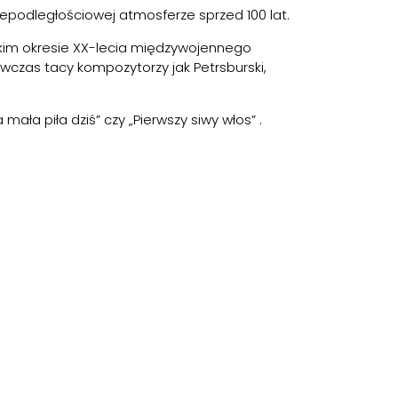
 niepodległościowej atmosferze sprzed 100 lat.
tkim okresie XX-lecia międzywojennego
ówczas tacy kompozytorzy jak Petrsburski,
mała piła dziś” czy „Pierwszy siwy włos” .