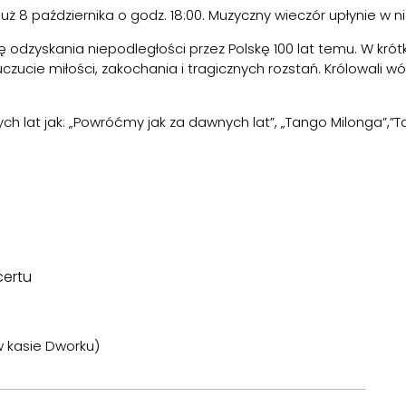
… już 8 października o godz. 18:00. Muzyczny wieczór upłynie w
dzyskania niepodległości przez Polskę 100 lat temu. W kró
czucie miłości, zakochania i tragicznych rozstań. Królowali w
ch lat jak: „Powróćmy jak za dawnych lat”, „Tango Milonga”,”Ta 
certu
w kasie Dworku)