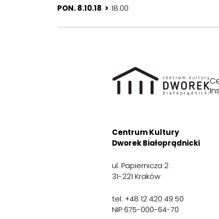
PON. 8.10.18 >
18:00
Ce
In
Centrum Kultury
Dworek Białoprądnicki
ul. Papiernicza 2
31-221 Kraków
tel. +48 12 420 49 50
NIP 675-000-64-70