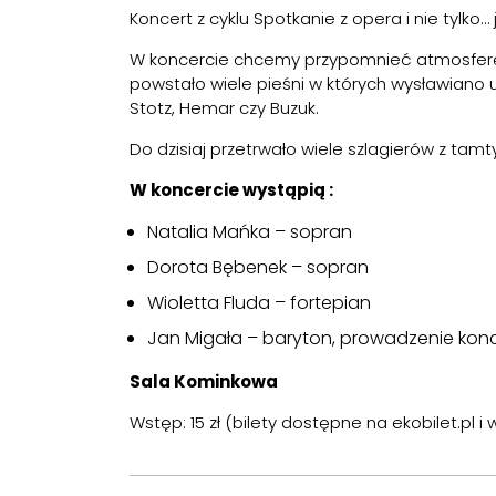
Koncert z cyklu Spotkanie z opera i nie tylko
W koncercie chcemy przypomnieć atmosferę o
powstało wiele pieśni w których wysławiano u
Stotz, Hemar czy Buzuk.
Do dzisiaj przetrwało wiele szlagierów z tamty
W koncercie wystąpią :
Natalia Mańka – sopran
Dorota Bębenek – sopran
Wioletta Fluda – fortepian
Jan Migała – baryton, prowadzenie kon
Sala Kominkowa
Wstęp: 15 zł (bilety dostępne na
ekobilet.pl
i 