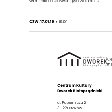
weronika.dulowska@dworek.eu
CZW. 17.01.19 >
19:00
Ce
In
Centrum Kultury
Dworek Białoprądnicki
ul. Papiernicza 2
31-221 Kraków