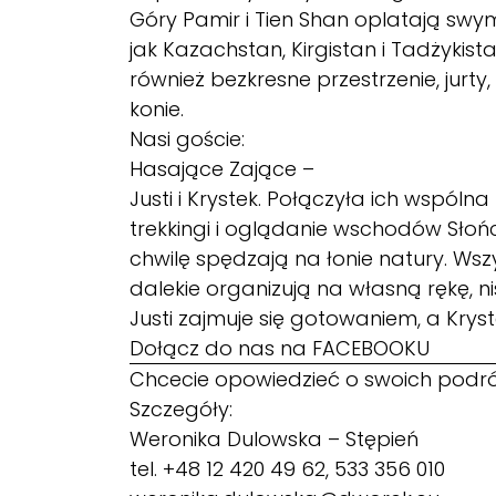
Góry Pamir i Tien Shan oplatają swym
jak Kazachstan, Kirgistan i Tadżykistan
również bezkresne przestrzenie, jurty,
konie.
Nasi goście:
Hasające Zające
–
Justi i Krystek. Połączyła ich wspóln
trekkingi i oglądanie wschodów Sło
chwilę spędzają na łonie natury. Wszy
dalekie organizują na własną rękę,
Justi zajmuje się gotowaniem, a Krystek
Dołącz do nas na
FACEBOOKU
Chcecie opowiedzieć o swoich podró
Szczegóły:
Weronika Dulowska – Stępień
tel. +48 12 420 49 62, 533 356 010