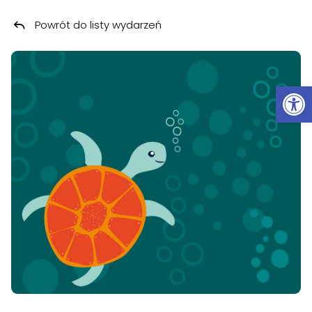
Powrót do listy wydarzeń
Przeskocz do treści
Ot