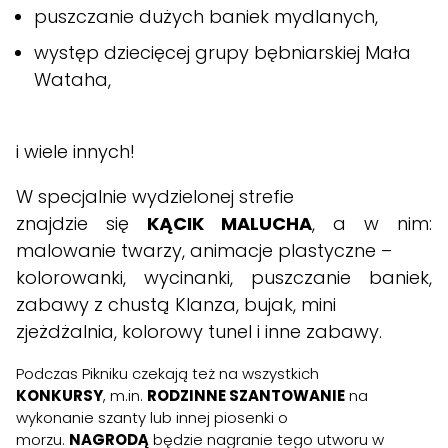
puszczanie dużych baniek mydlanych,
występ dziecięcej grupy bębniarskiej Mała
Wataha,
i wiele innych!
W specjalnie wydzielonej strefie
znajdzie się
KĄCIK MALUCHA
, a w nim:
malowanie twarzy, animacje plastyczne –
kolorowanki, wycinanki, puszczanie baniek,
zabawy z chustą Klanza, bujak, mini
zjeżdżalnia, kolorowy tunel i inne zabawy.
Podczas Pikniku czekają też na wszystkich
KONKURSY
, m.in.
RODZINNE SZANTOWANIE
na
wykonanie szanty lub innej piosenki o
morzu.
NAGRODĄ
będzie nagranie tego utworu w