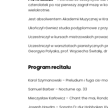
czterolatek po raz pierwszy zagrał mszę w ko
wielokrotnie.
Jest absolwentem Akademii Muzycznej w Krakow
Ukończył również studia podyplomowe z pr
Uczestniczył w kursach mistrzowskich prowadz
Uczestniczył w warsztatach pianistycznych pro
Georgyia Polyaka, prof. Wojciecha Świtałę, d
Program recitalu
Karol Szymanowski – Preludium i fuga cis-mol
Samuel Barber – Nocturne op. 33
Mieczysław Karłowicz – Chant the mai, Rondo 
Joseph Haydm – Sonata D-dur Hobboken XVI