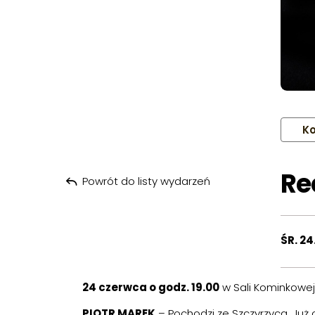
Ko
Re
Powrót do listy wydarzeń
ŚR. 24
24 czerwca o godz. 19.00
w Sali Kominkowej 
PIOTR MAREK
– Pochodzi ze Szczyrzyca. Już 