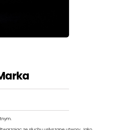
 Marka
utnym.
dtwarzając ze słuchu usłyszane utwory. Jako