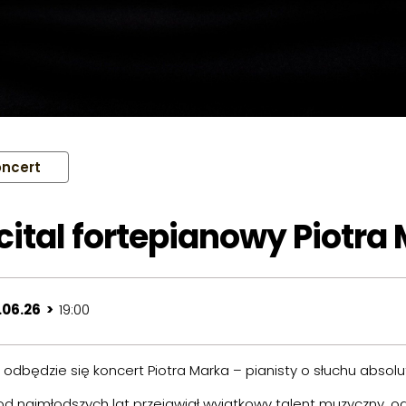
ncert
cital fortepianowy Piotra
.06.26 >
19:00
odbędzie się koncert Piotra Marka – pianisty o słuchu absol
od najmłodszych lat przejawiał wyjątkowy talent muzyczny, o