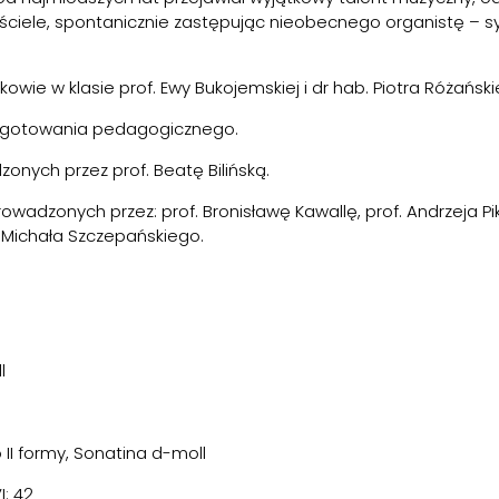
ściele, spontanicznie zastępując nieobecnego organistę – sy
ie w klasie prof. Ewy Bukojemskiej i dr hab. Piotra Różańsk
zygotowania pedagogicznego.
onych przez prof. Beatę Bilińską.
wadzonych przez: prof. Bronisławę Kawallę, prof. Andrzeja Pik
r Michała Szczepańskiego.
l
II formy, Sonatina d-moll
: 42