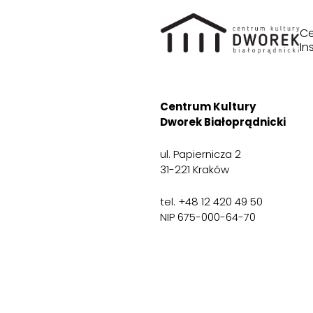
Ce
In
Centrum Kultury
Dworek Białoprądnicki
ul. Papiernicza 2
31-221 Kraków
tel. +48 12 420 49 50
NIP 675-000-64-70