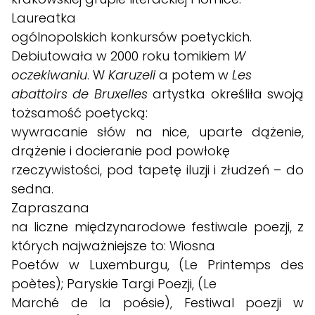
Laureatka
ogólnopolskich konkursów poetyckich.
Debiutowała w 2000 roku tomikiem
W
oczekiwaniu
. W
Karuzeli
a potem w
Les
abattoirs de Bruxelles
artystka określiła swoją
tożsamość poetycką:
wywracanie słów na nice, uparte dążenie,
drążenie i docieranie pod powłokę
rzeczywistości, pod tapetę iluzji i złudzeń – do
sedna.
Zapraszana
na liczne międzynarodowe festiwale poezji, z
których najważniejsze to: Wiosna
Poetów w Luxemburgu, (Le Printemps des
poètes); Paryskie Targi Poezji, (Le
Marché de la poésie), Festiwal poezji w