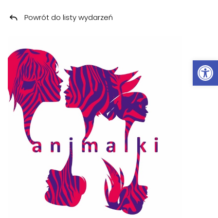
Powrót do listy wydarzeń
Przeskocz do treści
Ot