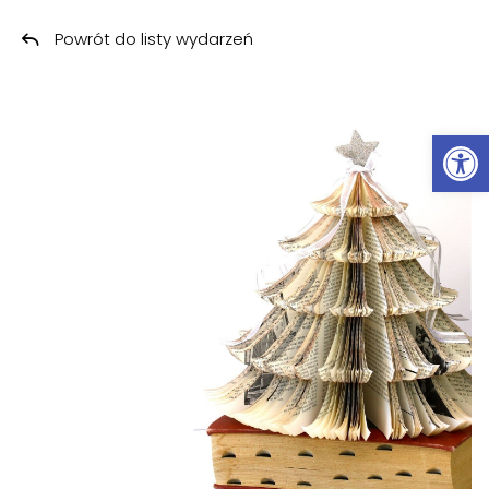
Powrót do listy wydarzeń
Przeskocz do treści
Ot