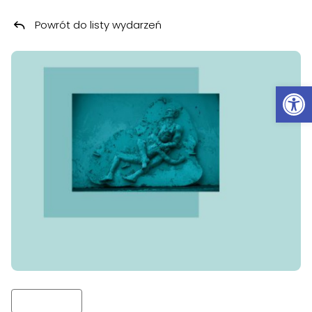
Powrót do listy wydarzeń
Przeskocz do treści
Ot