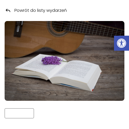
Powrót do listy wydarzeń
Przeskocz do treści
Ot