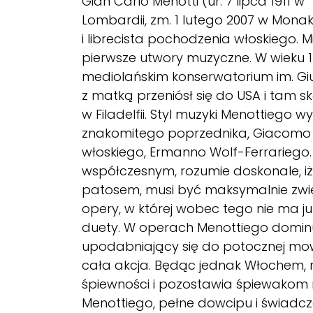
Gian Carlo Menotti (ur. 7 lipca 1911 w
Lombardii, zm. 1 lutego 2007 w Mon
i librecista pochodzenia włoskiego.
pierwsze utwory muzyczne. W wieku 11
mediolańskim konserwatorium im. Gi
z matką przeniósł się do USA i tam sko
w Filadelfii. Styl muzyki Menottiego 
znakomitego poprzednika, Giacomo 
włoskiego, Ermanno Wolf-Ferrariego. 
współczesnym, rozumie doskonale, iż 
patosem, musi być maksymalnie zwięz
opery, w której wobec tego nie ma j
duety. W operach Menottiego domin
upodabniający się do potocznej mow
cała akcja. Będąc jednak Włochem, n
śpiewności i pozostawia śpiewakom n
Menottiego, pełne dowcipu i świadc