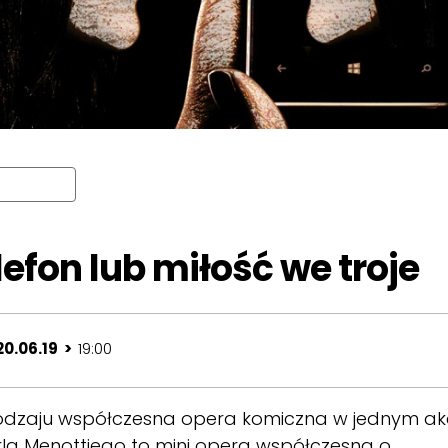
lefon lub miłość we troje
20.06.19 >
19:00
rodzaju współczesna opera komiczna w jednym ak
arla Menottiego to mini opera współczesna o