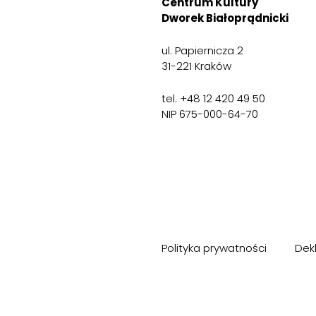
Centrum Kultury
Dworek Białoprądnicki
ul. Papiernicza 2
31-221 Kraków
tel. +48 12 420 49 50
NIP 675-000-64-70
Polityka prywatności
Dek