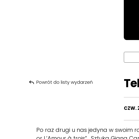
Te
Powrót do listy wydarzeń
CZW. 
Po raz drugi u nas jedyna w swoim 
or L’Amour à trois” . Sztuka Giana C