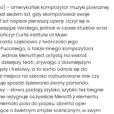
ako) – amerykański kompozytor muzyki poważnej
 Miał siedem lat, gdy skomponował swoje
 lat napisał pierwszą operę. Uczył się w
useppe Verdiego, jednak w czasie studiów wraz
ńczył Curtis Institute of Music
wyrasta częściowo z twórczości jego
Pucciniego, a także innego kompozytora
Jednak Menotti jest artystą na wskroś
dzisiejszy teatr, zrywając z dawniejszym
ły i treściwy, a to samo odnosi się do
uż miejsca na szeroko rozbudowane arie czy
uje sposób śpiewania zwany parlando,
y – słowa padają szybko, szybko też biegnie
ie rezygnuje oczywiście Menotti z elementu
iemało pola do popisu. Libretta oper
zące o świetnym zmyśle scenicznym, w swym