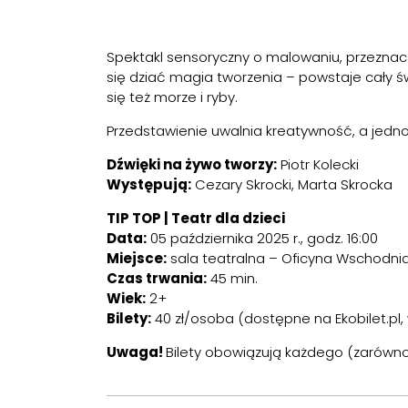
Spektakl sensoryczny o malowaniu, przeznacz
się dziać magia tworzenia – powstaje cały św
się też morze i ryby.
Przedstawienie uwalnia kreatywność, a jedno
Dźwięki na żywo tworzy:
Piotr Kolecki
Występują:
Cezary Skrocki, Marta Skrocka
TIP TOP | Teatr dla dzieci
Data:
05 października 2025 r., godz. 16:00
Miejsce:
sala teatralna – Oficyna Wschodnia,
Czas trwania:
45 min.
Wiek:
2+
Bilety:
40 zł/osoba (dostępne na
Ekobilet.pl
,
Uwaga!
Bilety obowiązują każdego (zarówno r