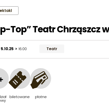
ektakl
ip-Top” Teatr Chrząszcz w
 5.10.25 >
16:00
Teatr
+
ział
biletowane
płatne
owy