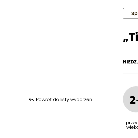
Sp
„T
NIEDZ.
2
Powrót do listy wydarzeń
przed
wiek