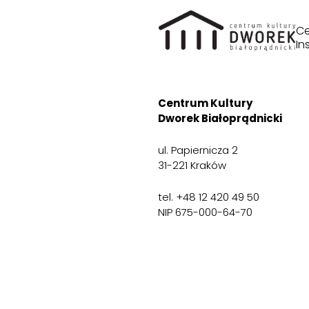
Ce
In
Centrum Kultury
Dworek Białoprądnicki
ul. Papiernicza 2
31-221 Kraków
tel. +48 12 420 49 50
NIP 675-000-64-70