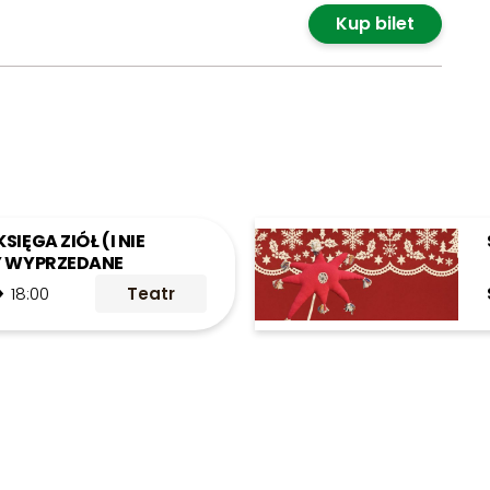
Kup bilet
SIĘGA ZIÓŁ (I NIE
TY WYPRZEDANE
 >
18:00
Teatr