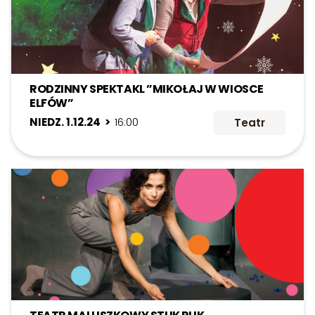
RODZINNY SPEKTAKL ”MIKOŁAJ W WIOSCE
ELFÓW”
NIEDZ. 1.12.24 >
16:00
Teatr