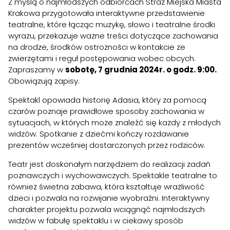
Z myślą o najmłodszych odbiorcach Straż Miejska Miasta
Krakowa przygotowała interaktywne przedstawienie
teatralne, które łącząc muzykę, słowo i teatralne środki
wyrazu, przekazuje ważne treści dotyczące zachowania
na drodze, środków ostrożności w kontakcie ze
zwierzętami i reguł postępowania wobec obcych.
Zapraszamy w
sobotę, 7 grudnia 2024r. o godz. 9:00.
Obowiązują zapisy.
Spektakl opowiada historię Adasia, który za pomocą
czarów poznaje prawidłowe sposoby zachowania w
sytuacjach, w których może znaleźć się każdy z młodych
widzów. Spotkanie z dziećmi kończy rozdawanie
prezentów wcześniej dostarczonych przez rodziców.
Teatr jest doskonałym narzędziem do realizacji zadań
poznawczych i wychowawczych. Spektakle teatralne to
również świetna zabawa, która kształtuje wrażliwość
dzieci i pozwala na rozwijanie wyobraźni. Interaktywny
charakter projektu pozwala wciągnąć najmłodszych
widzów w fabułę spektaklu i w ciekawy sposób