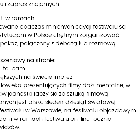
u
i zaproś znajomych
kt, w ramach
wane podczas minionych edycji festiwalu są
nstytucjom w Polsce chętnym zorganizować
y pokaz, połączony z debatą lub rozmową.
szeniowy na stronie:
ob_to_sam
kszych na świecie imprez
owieka prezentujących filmy dokumentalne, w
 jednostki łączy się ze sztuką filmową.
ych jest blisko siedemdziesiąt światowej
estiwalu w Warszawie, na festiwalu objazdowym
ach i w ramach festiwalu on-line rocznie
 widzów.