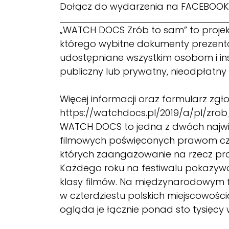
Dołącz do wydarzenia na
FACEBOOK
„WATCH DOCS Zrób to sam” to proje
którego wybitne dokumenty prezento
udostępniane wszystkim osobom i i
publiczny lub prywatny, nieodpłatn
Więcej informacji oraz formularz zgło
https://watchdocs.pl/2019/a/pl/zr
WATCH DOCS to jedna z dwóch najwię
filmowych poświęconych prawom czł
których zaangażowanie na rzecz praw
Każdego roku na festiwalu pokazywan
klasy filmów. Na międzynarodowym f
w czterdziestu polskich miejscowości
ogląda je łącznie ponad sto tysięcy