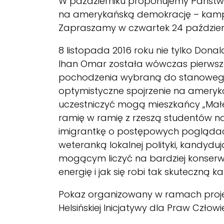
W październiku proponujemy Państwu
na amerykańską demokrację – kamp
Zapraszamy w czwartek 24 październi
8 listopada 2016 roku nie tylko Don
Ihan Omar została wówczas pierwszą
pochodzenia wybraną do stanowego 
optymistyczne spojrzenie na amery
uczestniczyć mogą mieszkańcy „Małe
ramię w ramię z rzeszą studentów n
imigrantkę o postępowych poglądach. 
weteranką lokalnej polityki, kandydują
mogącym liczyć na bardziej konserw
energię i jak się robi tak skuteczną 
Pokaz organizowany w ramach proj
Helsińskiej Inicjatywy dla Praw Człowi