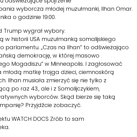
 odświeżające spojrzenie
ania wyborcza młodej muzułmanki, Ilhan Omar.
ka o godzinie 19:00.
ald Trump wygrał wybory.
 w historii USA muzułmanką somalijskiego
parlamentu. „Czas na Ilhan” to odświeżająco
kańską demokrację, w której masowo
go Mogadiszu” w Minneapolis. I zagłosować
a młodą matkę trojga dzieci, ciemnoskórą
Ilhan musiała zmierzyć się nie tylko z
cą po raz 43., ale i z Somalijczykiem,
atywnych wyborców. Skąd bierze się taką
kampanię? Przyjdźcie zobaczyć.
ektu WATCH DOCS Zrób to sam
eka.