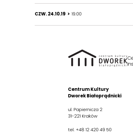
CZW. 24.10.19 >
19:00
Ce
In
Centrum Kultury
Dworek Białoprądnicki
ul. Papiernicza 2
31-221 Kraków
tel. +48 12 420 49 50