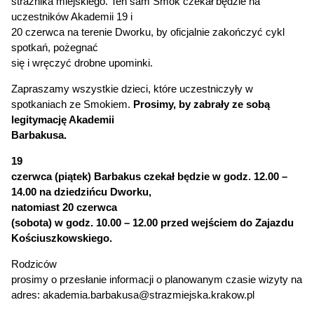
strażnika miejskiego. Ten sam Smok czekał będzie na
uczestników Akademii 19 i
20 czerwca na terenie Dworku, by oficjalnie zakończyć cykl
spotkań, pożegnać
się i wręczyć drobne upominki.
Zapraszamy wszystkie dzieci, które uczestniczyły w
spotkaniach ze Smokiem.
Prosimy, by zabrały ze sobą
legitymację Akademii
Barbakusa.
19
czerwca (piątek) Barbakus czekał będzie w godz. 12.00 –
14.00 na dziedzińcu Dworku,
natomiast 20 czerwca
(sobota) w godz. 10.00 – 12.00 przed wejściem do Zajazdu
Kościuszkowskiego.
Rodziców
prosimy o przesłanie informacji o planowanym czasie wizyty na
adres:
akademia.barbakusa@strazmiejska.krakow.pl