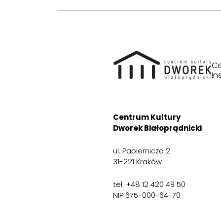
Ce
In
Centrum Kultury
Dworek Białoprądnicki
ul. Papiernicza 2
31-221 Kraków
tel. +48 12 420 49 50
NIP 675-000-64-70