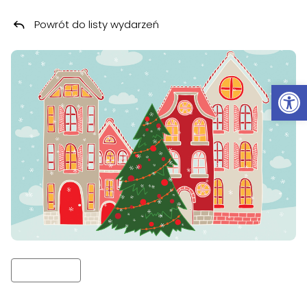
Powrót do listy wydarzeń
Przeskocz do treści
Ot