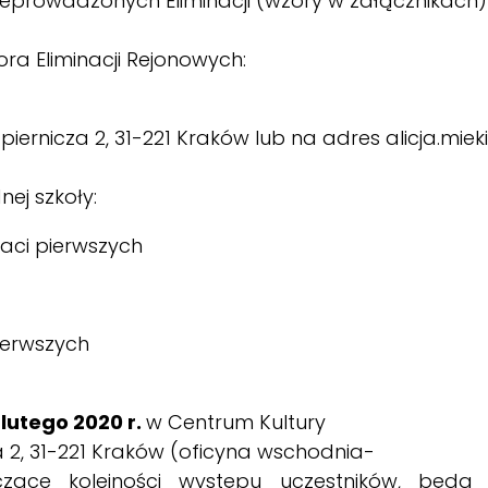
zeprowadzonych Eliminacji (wzory w załącznikach)
ra Eliminacji Rejonowych:
Papiernicza 2, 31-221 Kraków lub na adres
alicja.mi
ej szkoły:
aci pierwszych
pierwszych
 lutego 2020 r.
w Centrum Kultury
za 2, 31-221 Kraków (oficyna wschodnia-
yczące kolejności występu uczestników, będą 