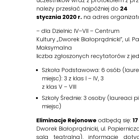
uczestników wraz z protokołem z pr
należy przesłać najpóźniej do
24
stycznia 2020 r.
na adres organizato
– dla Dzielnic IV–VII – Centrum
Kultury „Dworek Białoprądnicki”, ul. 
Maksymalna
liczba zgłoszonych recytatorów z jedn
Szkoła Podstawowa: 6 osób (laure
miejsc): 3 z klas I – IV, 3
z klas V – VIII
Szkoły Średnie: 3 osoby (laureaci 
miejsc)
Eliminacje Rejonowe
odbędą się:
17
Dworek Białoprądnicki, ul. Papiernic
sala teatralna), informacje dot