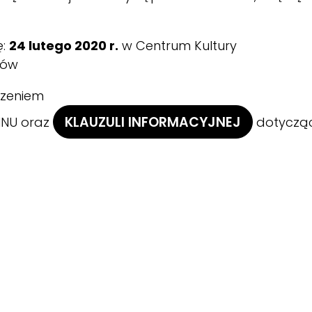
ę:
24 lutego 2020 r.
w Centrum Kultury
ków
dzeniem
KLAUZULI INFORMACYJNEJ
INU
oraz
dotycząc