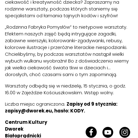
ciekawość i kreatywność dziecka? Zapraszamy na
rodzinne warsztaty, podczas których staniemy się
specjalistami od łamania tajnych kodów i szyfrów!
„Rodzinna Fabryka Pomysłów” to nietypowe warsztaty.
Efektem naszych zajęć będą intrygujące zagadki,
zabawne wierszyki, kolorowanki-zgadywanki, rebusy,
kolorowe ilustracje i przeróżne literackie niespodzianki.
Chcielibyśmy, by podczas warsztatów nastąpił wielki
wybuch wulkanu wyobraźni! Bo z doświadczenia wiemy
jak wielka ciekawość świata tkwi w dzieciach i…
dorosłych, choć czasami sami o tym zapominają.
Warsztaty odbędą się w niedzielę, 15 stycznia, o godz.
16.00 w Zajeździe Kościuszkowskim. Wstęp wolny.
Liczba miejsc ograniczona.
Zapisy od 9 stycznia:
zapisy@dworek.eu
, hasło: KODY.
Centrum Kultury
Dworek
Białoprądnicki