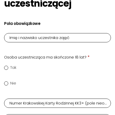
uczestniczącej
Formularz
Pola obowiązkowe
zapisu
Imię i nazwisko uczestnika zajęć
Osoba uczestnicząca ma skończone 18 lat?
*
Tak
Nie
Numer Krakowskiej Karty Rodzinnej KK3+ (pole nieobow