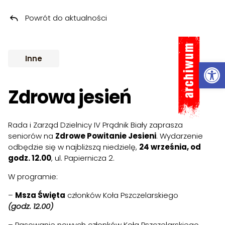
Powrót do aktualności
Przeskocz do treści
ARCHIWUM
Inne
Ot
Zdrowa jesień
Rada i Zarząd Dzielnicy IV Prądnik Biały zaprasza
seniorów na
Zdrowe Powitanie Jesieni
. Wydarzenie
odbędzie się w najbliższą niedzielę,
24 września, od
godz. 12.00
, ul. Papiernicza 2.
W programie:
–
Msza Święta
członków Koła Pszczelarskiego
(godz. 12.00)
– Pasowanie nowych członków Koła Pszczelarskiego