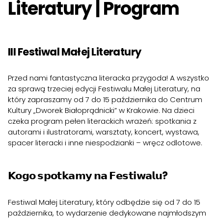
Literatury | Program
III Festiwal Małej Literatury
Przed nami fantastyczna literacka przygoda! A wszystko
za sprawą trzeciej edycji Festiwalu Małej Literatury, na
który zapraszamy od 7 do 15 października do Centrum
Kultury „Dworek Białoprądnicki” w Krakowie. Na dzieci
czeka program pełen literackich wrażeń: spotkania z
autorami i ilustratorami, warsztaty, koncert, wystawa,
spacer literacki i inne niespodzianki – wręcz odlotowe.
𝗞𝗼𝗴𝗼 𝘀𝗽𝗼𝘁𝗸𝗮𝗺𝘆 𝗻𝗮 𝗙𝗲𝘀𝘁𝗶𝘄𝗮𝗹𝘂?
Festiwal Małej Literatury, który odbędzie się od 7 do 15
października, to wydarzenie dedykowane najmłodszym