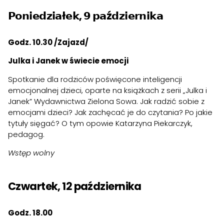
𝗣𝗼𝗻𝗶𝗲𝗱𝘇𝗶𝗮ł𝗲𝗸, 𝟵 𝗽𝗮ź𝗱𝘇𝗶𝗲𝗿𝗻𝗶𝗸𝗮
Godz. 10.30 /Zajazd/
Julka i Janek w świecie emocji
Spotkanie dla rodziców poświęcone inteligencji
emocjonalnej dzieci, oparte na książkach z serii „Julka i
Janek” Wydawnictwa Zielona Sowa. Jak radzić sobie z
emocjami dzieci? Jak zachęcać je do czytania? Po jakie
tytuły sięgać? O tym opowie Katarzyna Piekarczyk,
pedagog.
Wstęp wolny
Czwartek, 12 października
Godz. 18.00