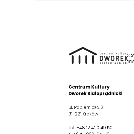
Ce
In
Centrum Kultury
Dworek Białoprądnicki
ul. Papiernicza 2
31-221 Kraków
tel. +48 12 420 49 50