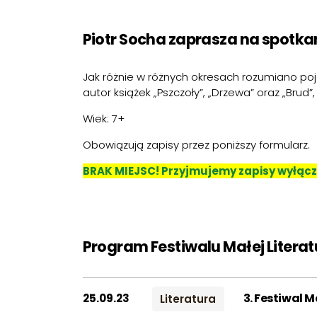
Piotr Socha zaprasza na spotkan
Jak różnie w różnych okresach rozumiano poj
autor książek „Pszczoły”, „Drzewa” oraz „Bru
Wiek: 7+
Obowiązują zapisy przez poniższy formularz.
BRAK MIEJSC! Przyjmujemy zapisy wyłączn
Program Festiwalu Małej Literat
3. Festiwal M
25.09.23
Literatura