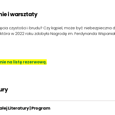
ie i warsztaty
ęcia czystości i brudu? Czy kąpiel, może być niebezpieczna 
d”, która w 2022 roku zdobyła Nagrodę im. Ferdynanda Wspania
ie na listę rezerwową.
ury
ałej Literatury | Program