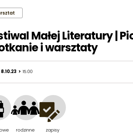
rsztat
stiwal Małej Literatury | P
otkanie i warsztaty
 8.10.23 >
15:00
owe
rodzinne
zapisy