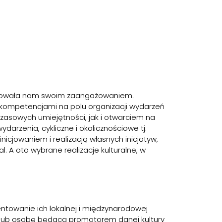
mponowała nam swoim zaangażowaniem.
 kompetencjami na polu organizacji wydarzeń
hczasowych umiejętności, jak i otwarciem na
darzenia, cykliczne i okolicznościowe tj.
nicjowaniem i realizacją własnych inicjatyw,
l. A oto wybrane realizacje kulturalne, w
ntowanie ich lokalnej i międzynarodowej
c lub osobę będącą promotorem danej kultury