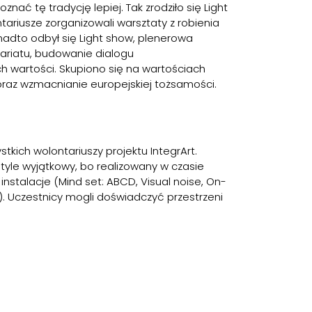
nać tę tradycję lepiej. Tak zrodziło się Light
tariusze zorganizowali warsztaty z robienia
nadto odbył się Light show, plenerowa
ariatu, budowanie dialogu
ych wartości. Skupiono się na wartościach
 oraz wzmacnianie europejskiej tożsamości.
kich wolontariuszy projektu IntegrArt.
tyle wyjątkowy, bo realizowany w czasie
stalacje (Mind set: ABCD, Visual noise, On-
e). Uczestnicy mogli doświadczyć przestrzeni