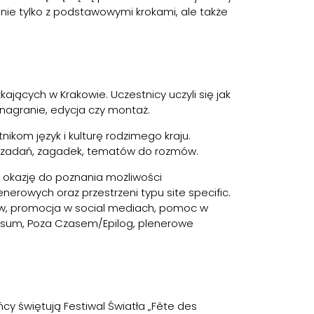
nie tylko z podstawowymi krokami, ale także
ących w Krakowie. Uczestnicy uczyli się jak
, nagranie, edycja czy montaż.
nikom język i kulturę rodzimego kraju.
e zadań, zagadek, tematów do rozmów.
 okazję do poznania możliwości
erowych oraz przestrzeni typu site specific.
tów, promocja w social mediach, pomoc w
iversum, Poza Czasem/Epilog, plenerowe
ńcy świętują Festiwal Światła „Fête des