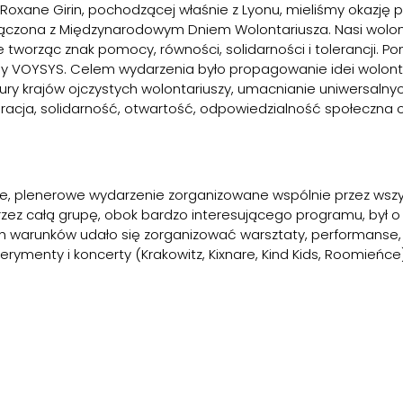
 Roxane Girin, pochodzącej właśnie z Lyonu, mieliśmy okazję poz
 połączona z Międzynarodowym Dniem Wolontariusza. Nasi wolon
tworząc znak pomocy, równości, solidarności i tolerancji. Po
py VOYSYS. Celem wydarzenia było propagowanie idei wolont
ltury krajów ojczystych wolontariuszy, umacnianie uniwersaln
egracja, solidarność, otwartość, odpowiedzialność społeczna
we, plenerowe wydarzenie zorganizowane wspólnie przez wszyst
ez całą grupę, obok bardzo interesującego programu, był o 
 warunków udało się zorganizować warsztaty, performanse, in
perymenty i koncerty (Krakowitz, Kixnare, Kind Kids, Roomieńc