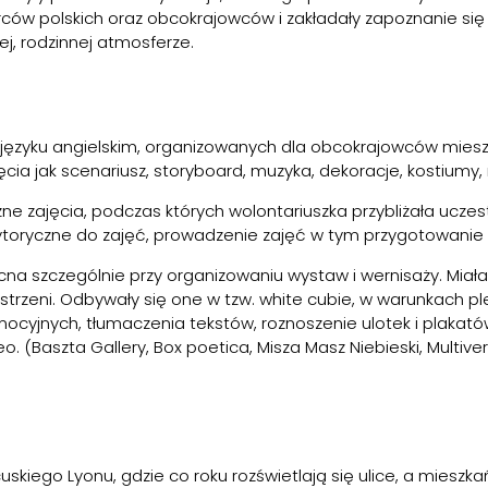
rców polskich oraz obcokrajowców i zakładały zapoznanie się 
j, rodzinnej atmosferze.
zyku angielskim, organizowanych dla obcokrajowców mieszkaj
ojęcia jak scenariusz, storyboard, muzyka, dekoracje, kostiumy
ne zajęcia, podczas których wolontariuszka przybliżała uczest
toryczne do zajęć, prowadzenie zajęć w tym przygotowani
a szczególnie przy organizowaniu wystaw i wernisaży. Miała
rzeni. Odbywały się one w tzw. white cubie, w warunkach plen
ocyjnych, tłumaczenia tekstów, roznoszenie ulotek i plaka
deo. (Baszta Gallery, Box poetica, Misza Masz Niebieski, Mult
skiego Lyonu, gdzie co roku rozświetlają się ulice, a mieszka