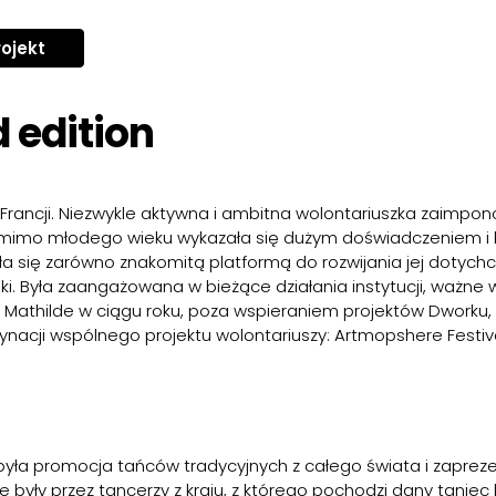
NTEGRart
rojekt
d edition
 Francji. Niezwykle aktywna i ambitna wolontariuszka zai
, mimo młodego wieku wykazała się dużym doświadczeniem i
tała się zarówno znakomitą platformą do rozwijania jej dotyc
ki. Była zaangażowana w bieżące działania instytucji, ważne wy
. Mathilde w ciągu roku, poza wspieraniem projektów Dworku, i
rdynacji wspólnego projektu wolontariuszy: Artmopshere Festiva
yła promocja tańców tradycyjnych z całego świata i zapreze
 były przez tancerzy z kraju, z którego pochodzi dany tanie