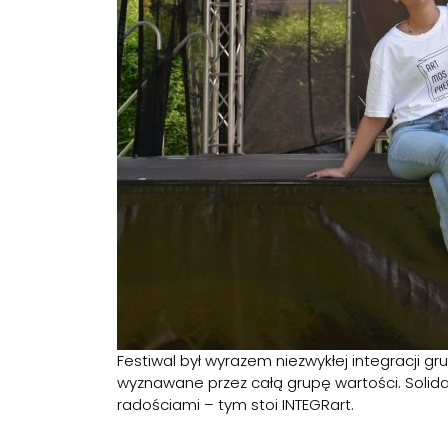
Festiwal był wyrazem niezwykłej integracji 
wyznawane przez całą grupę wartości. Solidar
radościami – tym stoi INTEGRart.