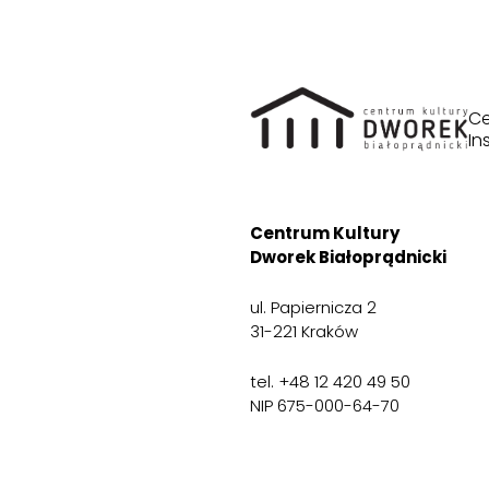
Ce
In
Centrum Kultury
Dworek Białoprądnicki
ul. Papiernicza 2
31-221 Kraków
tel. +48 12 420 49 50
NIP 675-000-64-70