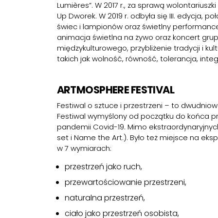
Lumières”. W 2017 r., za sprawą wolontariuszki
Up Dworek. W 2019 r. odbyła się III. edycja,
świec i lampionów oraz świetlny performance 
animacja świetlna na żywo oraz koncert gru
międzykulturowego, przybliżenie tradycji i ku
takich jak wolność, równość, tolerancja, int
ARTMOSPHERE FESTIVAL
Festiwal o sztuce i przestrzeni – to dwudnio
Festiwal wymyślony od początku do końca prz
pandemii Covid-19. Mimo ekstraordynaryjnych
set i Name the Art.). Było też miejsce na eks
w 7 wymiarach:
przestrzeń jako ruch,
przewartościowanie przestrzeni,
naturalna przestrzeń,
ciało jako przestrzeń osobista,