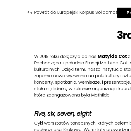
Powrót do Europejski Korpus Solidarności – I
P
3r
W 2019 roku dołączyła do nas
Matylda Cot
z
Pochodząca z południa Francji Mathilde Cot
kulturalnych. Dzięki temu nasza instytucja s
zupełnie nowe wyzwania na polu kultury i sztu
koncerty, spotkania, wernisaże, i prezentacje
stała się liderką w zakresie organizacji i koo
które zaangażowana była Mathilde.
Five, six, seven, eight
Cykl warsztatów tanecznych, których celem b
społeczności Krakowa. Warsztaty prowadzone