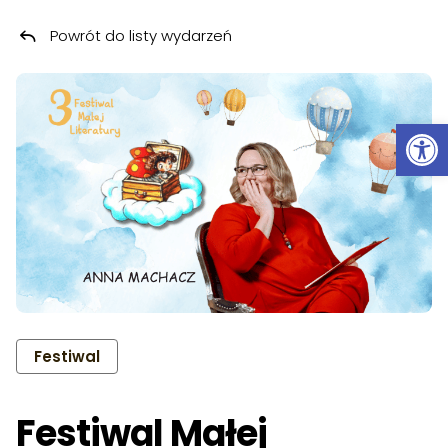
Powrót do listy wydarzeń
Przeskocz do treści
Ot
Festiwal
Festiwal Małej