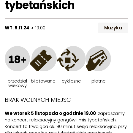
tybetańskich
WT. 5.11.24 >
19:00
Muzyka
18+
przedział
biletowane
cykliczne
płatne
wiekowy
BRAK WOLNYCH MIEJSC
We wtorek 5 listopada o godzinie 19.00
zapraszamy
na koncert relaksacyjny gongów i mis tybetańskich.
Koncert to trwająca ok. 90 minut sesja relaksacyjna przy
dźwiękach gongów, mis tybetańskich oraz innych