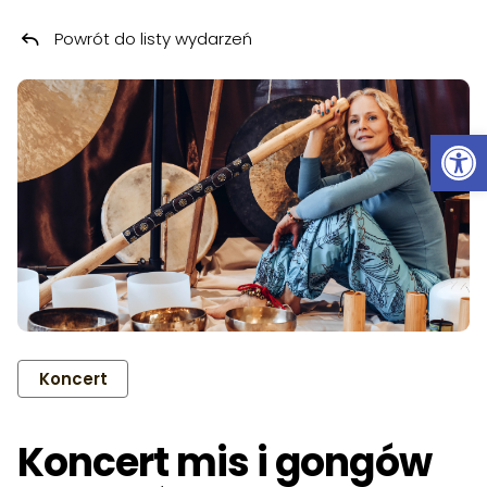
Powrót do listy wydarzeń
Przeskocz do treści
Ot
Koncert
Koncert mis i gongów