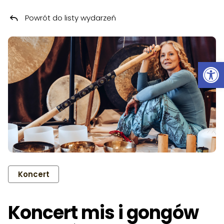
Powrót do listy wydarzeń
Przeskocz do treści
Ot
Koncert
Koncert mis i gongów