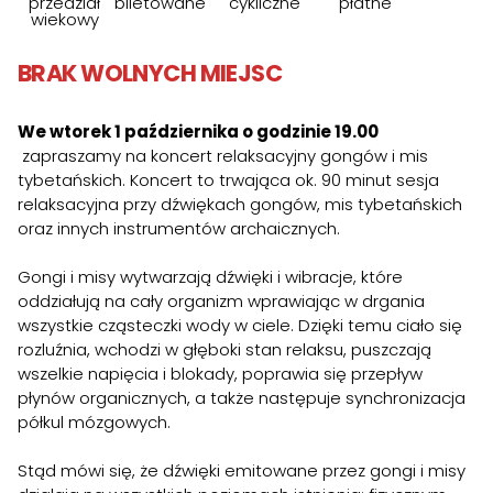
przedział
biletowane
cykliczne
płatne
wiekowy
BRAK WOLNYCH MIEJSC
We wtorek 1 października o godzinie 19.00
zapraszamy na koncert relaksacyjny gongów i mis
tybetańskich. Koncert to trwająca ok. 90 minut sesja
relaksacyjna przy dźwiękach gongów, mis tybetańskich
oraz innych instrumentów archaicznych.
Gongi i misy wytwarzają dźwięki i wibracje, które
oddziałują na cały organizm wprawiając w drgania
wszystkie cząsteczki wody w ciele. Dzięki temu ciało się
rozluźnia, wchodzi w głęboki stan relaksu, puszczają
wszelkie napięcia i blokady, poprawia się przepływ
płynów organicznych, a także następuje synchronizacja
półkul mózgowych.
Stąd mówi się, że dźwięki emitowane przez gongi i misy