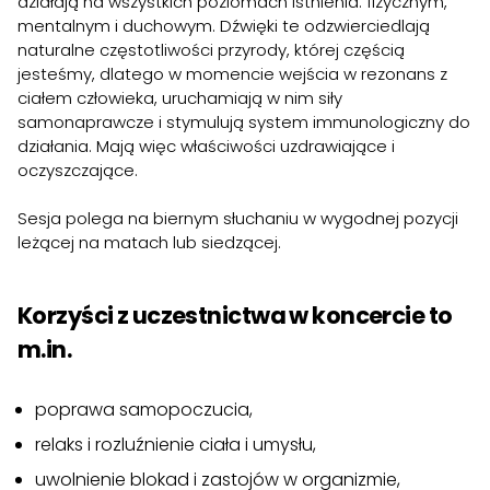
działają na wszystkich poziomach istnienia: fizycznym,
mentalnym i duchowym. Dźwięki te odzwierciedlają
naturalne częstotliwości przyrody, której częścią
jesteśmy, dlatego w momencie wejścia w rezonans z
ciałem człowieka, uruchamiają w nim siły
samonaprawcze i stymulują system immunologiczny do
działania. Mają więc właściwości uzdrawiające i
oczyszczające.
Sesja polega na biernym słuchaniu w wygodnej pozycji
leżącej na matach lub siedzącej.
Korzyści z uczestnictwa w koncercie to
m.in.
poprawa samopoczucia,
relaks i rozluźnienie ciała i umysłu,
uwolnienie blokad i zastojów w organizmie,