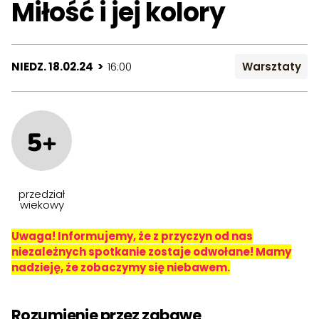
Miłość i jej kolory
NIEDZ. 18.02.24 >
16:00
Warsztaty
5+
przedział
wiekowy
Uwaga! Informujemy, że z przyczyn od nas
niezależnych spotkanie zostaje odwołane! Mamy
nadzieję, że zobaczymy się niebawem.
Rozumienie przez zabawę