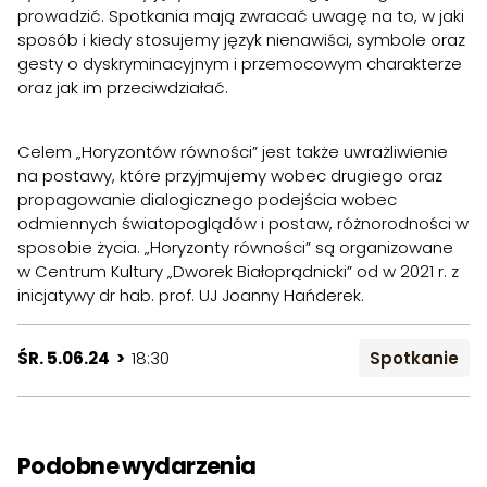
prowadzić. Spotkania mają zwracać uwagę na to, w jaki
sposób i kiedy stosujemy język nienawiści, symbole oraz
gesty o dyskryminacyjnym i przemocowym charakterze
oraz jak im przeciwdziałać.
Celem „Horyzontów równości” jest także uwrażliwienie
na postawy, które przyjmujemy wobec drugiego oraz
propagowanie dialogicznego podejścia wobec
odmiennych światopoglądów i postaw, różnorodności w
sposobie życia. „Horyzonty równości” są organizowane
w Centrum Kultury „Dworek Białoprądnicki” od w 2021 r. z
inicjatywy dr hab. prof. UJ Joanny Hańderek.
ŚR. 5.06.24 >
18:30
Spotkanie
Podobne wydarzenia