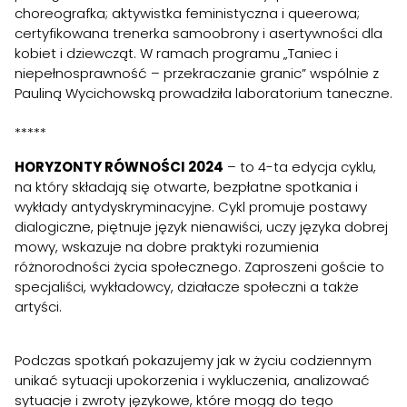
choreografka; aktywistka feministyczna i queerowa;
certyfikowana trenerka samoobrony i asertywności dla
kobiet i dziewcząt. W ramach programu „Taniec i
niepełnosprawność – przekraczanie granic” wspólnie z
Pauliną Wycichowską prowadziła laboratorium taneczne.
*****
HORYZONTY RÓWNOŚCI 2024
– to 4-ta edycja cyklu,
na który składają się otwarte, bezpłatne spotkania i
wykłady antydyskryminacyjne. Cykl promuje postawy
dialogiczne, piętnuje język nienawiści, uczy języka dobrej
mowy, wskazuje na dobre praktyki rozumienia
różnorodności życia społecznego. Zaproszeni goście to
specjaliści, wykładowcy, działacze społeczni a także
artyści.
Podczas spotkań pokazujemy jak w życiu codziennym
unikać sytuacji upokorzenia i wykluczenia, analizować
sytuacje i zwroty językowe, które mogą do tego