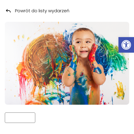
Powrót do listy wydarzeń
Przeskocz do treści
Ot