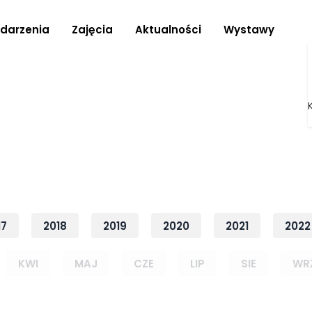
darzenia
Zajęcia
Aktualności
Wystawy
17
2018
2019
2020
2021
2022
KWI
MAJ
CZE
LIP
SIE
WR
Rok: