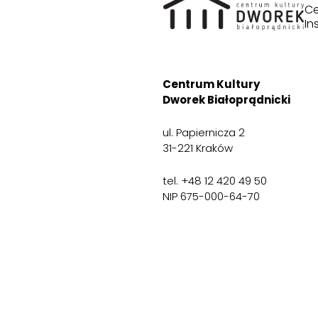
Ce
In
Centrum Kultury
Dworek Białoprądnicki
ul. Papiernicza 2
31-221 Kraków
tel. +48 12 420 49 50
NIP 675-000-64-70