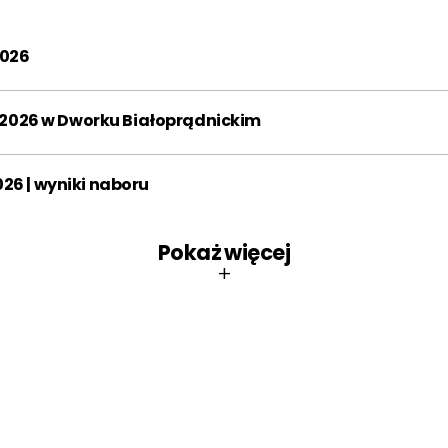
2014
2015
2016
2026
2017
2018
2019
2020
2021
2022
e 2026 w Dworku Białoprądnickim
2023
2024
2025
6 | wyniki naboru
2026
Miesiąc:
Pokaż więcej
+
STY
LUT
MAR
KWI
MAJ
CZE
LIP
SIE
WRZ
PAŹ
LIS
GRU