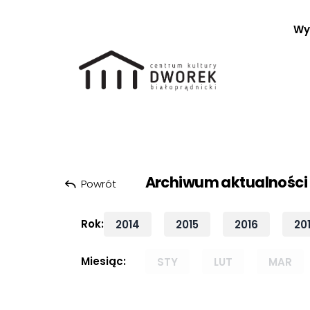
Wy
Szukaj:
Przeskocz do treści
Archiwum aktualności
Powrót
Rok:
2014
2015
2016
20
Miesiąc:
STY
LUT
MAR