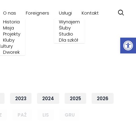
O nas
Foreigners
Usługi
Kontakt
Historia
Wynajem
Misja
Śluby
Projekty
Studio
Ot
Kluby
Dla szkół
Kultury
Dworek
2023
2024
2025
2026
Z
PAŹ
LIS
GRU