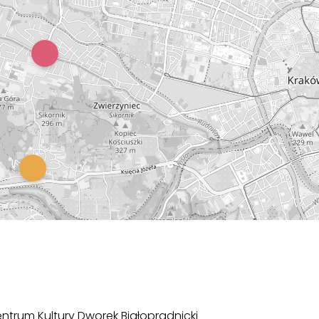
ntrum Kultury Dworek Białoprądnicki