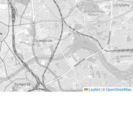
Leaflet
|
©
OpenStreetMap